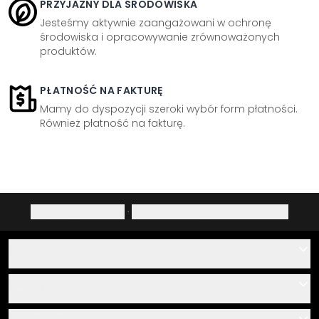
PRZYJAZNY DLA ŚRODOWISKA
Jesteśmy aktywnie zaangażowani w ochronę
środowiska i opracowywanie zrównoważonych
produktów.
PŁATNOŚĆ NA FAKTURĘ
Mamy do dyspozycji szeroki wybór form płatności.
Również płatność na fakturę.
Polityka prywatności
·
Prawo do odstąpienia od umowy
Pomoc
Kontakt
Usługa
O nas
Instrukcje klejenia i montażu
Informacja