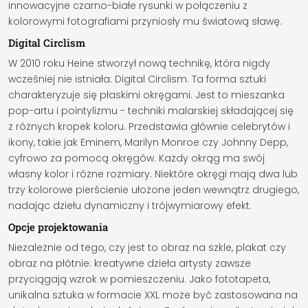
innowacyjne czarno-białe rysunki w połączeniu z
kolorowymi fotografiami przyniosły mu światową sławę.
Digital Circlism
W 2010 roku Heine stworzył nową technikę, która nigdy
wcześniej nie istniała: Digital Circlism. Ta forma sztuki
charakteryzuje się płaskimi okręgami. Jest to mieszanka
pop-artu i pointylizmu - techniki malarskiej składającej się
z różnych kropek koloru. Przedstawia głównie celebrytów i
ikony, takie jak Eminem, Marilyn Monroe czy Johnny Depp,
cyfrowo za pomocą okręgów. Każdy okrąg ma swój
własny kolor i różne rozmiary. Niektóre okręgi mają dwa lub
trzy kolorowe pierścienie ułożone jeden wewnątrz drugiego,
nadając dziełu dynamiczny i trójwymiarowy efekt.
Opcje projektowania
Niezależnie od tego, czy jest to obraz na szkle, plakat czy
obraz na płótnie: kreatywne dzieła artysty zawsze
przyciągają wzrok w pomieszczeniu. Jako fototapeta,
unikalna sztuka w formacie XXL może być zastosowana na