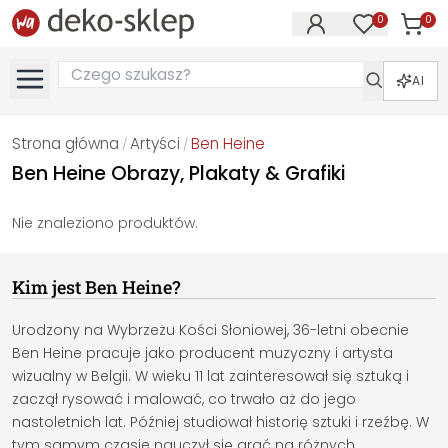
0
0
Produk
Produkty na
AI
Strona główna
Artyści
Ben Heine
/
/
Ben Heine Obrazy, Plakaty & Grafiki
Nie znaleziono produktów.
Kim jest Ben Heine?
Urodzony na Wybrzeżu Kości Słoniowej, 36-letni obecnie
Ben Heine pracuje jako producent muzyczny i artysta
wizualny w Belgii. W wieku 11 lat zainteresował się sztuką i
zaczął rysować i malować, co trwało aż do jego
nastoletnich lat. Później studiował historię sztuki i rzeźbę. W
tym samym czasie nauczył się grać na różnych