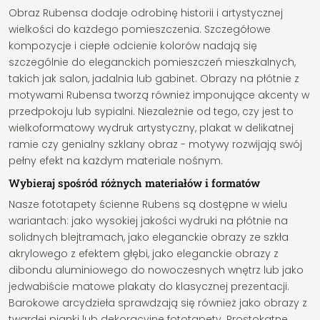
Obraz Rubensa dodaje odrobinę historii i artystycznej
wielkości do każdego pomieszczenia. Szczegółowe
kompozycje i ciepłe odcienie kolorów nadają się
szczególnie do eleganckich pomieszczeń mieszkalnych,
takich jak salon, jadalnia lub gabinet. Obrazy na płótnie z
motywami Rubensa tworzą również imponujące akcenty w
przedpokoju lub sypialni. Niezależnie od tego, czy jest to
wielkoformatowy wydruk artystyczny, plakat w delikatnej
ramie czy genialny szklany obraz - motywy rozwijają swój
pełny efekt na każdym materiale nośnym.
Wybieraj spośród różnych materiałów i formatów
Nasze fototapety ścienne Rubens są dostępne w wielu
wariantach: jako wysokiej jakości wydruki na płótnie na
solidnych blejtramach, jako eleganckie obrazy ze szkła
akrylowego z efektem głębi, jako eleganckie obrazy z
dibondu aluminiowego do nowoczesnych wnętrz lub jako
jedwabiście matowe plakaty do klasycznej prezentacji.
Barokowe arcydzieła sprawdzają się również jako obrazy z
twardej pianki lub dekoracyjne fototapety. Prostokątne,