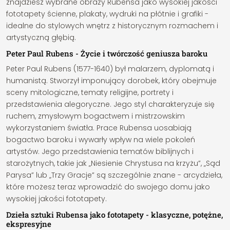
znajdziesz wybrane obrazy Rubensa jako wysokiej jakości
fototapety ścienne, plakaty, wydruki na płótnie i grafiki -
idealne do stylowych wnętrz z historycznym rozmachem i
artystyczną głębią.
Peter Paul Rubens - Życie i twórczość geniusza baroku
Peter Paul Rubens (1577-1640) był malarzem, dyplomatą i
humanistą. Stworzył imponujący dorobek, który obejmuje
sceny mitologiczne, tematy religijne, portrety i
przedstawienia alegoryczne. Jego styl charakteryzuje się
ruchem, zmysłowym bogactwem i mistrzowskim
wykorzystaniem światła. Prace Rubensa uosabiają
bogactwo baroku i wywarły wpływ na wiele pokoleń
artystów. Jego przedstawienia tematów biblijnych i
starożytnych, takie jak „Niesienie Chrystusa na krzyżu”, „Sąd
Parysa” lub „Trzy Gracje” są szczególnie znane - arcydzieła,
które możesz teraz wprowadzić do swojego domu jako
wysokiej jakości fototapety.
Dzieła sztuki Rubensa jako fototapety - klasyczne, potężne,
ekspresyjne