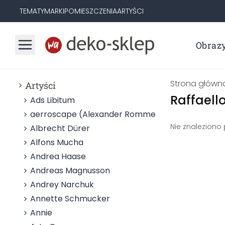
TEMATY
MARKI
POMIESZCZENIA
ARTYŚCI
Obraz
Strona główn
Artyści
Raffaello
Ads Libitum
aerroscape (Alexander Rommel)
Nie znaleziono
Albrecht Dürer
Alfons Mucha
Andrea Haase
Andreas Magnusson
Andrey Narchuk
Annette Schmucker
Annie