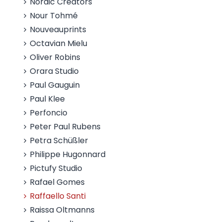
Nordic Creators
Nour Tohmé
Nouveauprints
Octavian Mielu
Oliver Robins
Orara Studio
Paul Gauguin
Paul Klee
Perfoncio
Peter Paul Rubens
Petra Schüßler
Philippe Hugonnard
Pictufy Studio
Rafael Gomes
Raffaello Santi
Raissa Oltmanns