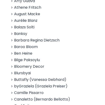
Arty Guava
Athene Fritsch
August Macke
Aurélie Blanz
Balazs Solti
Banksy
Barbara Regina Dietzsch
Baroo Bloom
Ben Heine
Bilge Paksoylu
Bloomery Decor
Blursbyai
Buttafly (Vanessa Gebhard)
byGraziela (Graziela Preiser)
Camille Pissarro
Canaletto (Bernardo Bellotto)