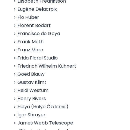
Elisabeth Fredriksson
Eugène Delacroix
Flo Huber
Florent Bodart
Francisco de Goya
Frank Moth
Franz Marc
Frida Floral Studio
Friedrich Wilhelm Kuhnert
Goed Blauw
Gustav Klimt
Heidi Westum
Henry Rivers
Hülya (Hülya Özdemir)
Igor Shrayer
James Webb Telescope