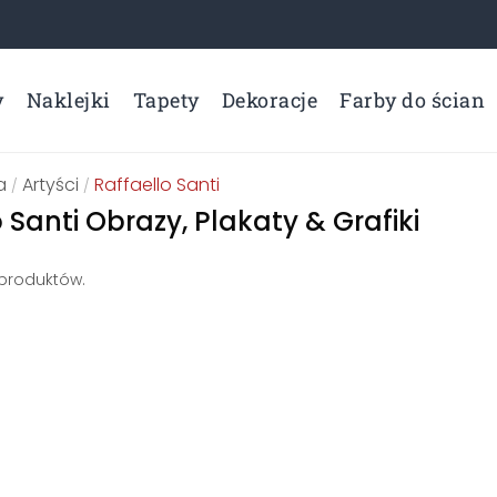
y
Naklejki
Tapety
Dekoracje
Farby do ścian
a
Artyści
Raffaello Santi
/
/
 Santi Obrazy, Plakaty & Grafiki
 produktów.