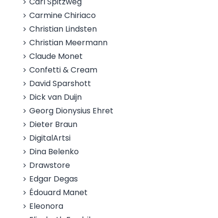
Carl Spitzweg
Carmine Chiriaco
Christian Lindsten
Christian Meermann
Claude Monet
Confetti & Cream
David Sparshott
Dick van Duijn
Georg Dionysius Ehret
Dieter Braun
DigitalArtsi
Dina Belenko
Drawstore
Edgar Degas
Édouard Manet
Eleonora