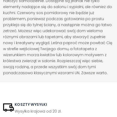
nałożyć samodzielnie. Dostępne są jednak nie tylko
elementy nadające się do salonu i sypialni, ale również do
kuchni. Czerwony sos pomidorowy nie będzie już
problemem, ponieważ podczas gotowania po prostu
przykleja się do tylnej ściany, a następnie można go łatwo
zetrzeć. Możesz więc udekorować swój dom wieloma
różnymi obrazami lub tapetami, aby stworzyć zupełnie
nowy i kreatywny wygląd. Leśna paproć może powitać Cię
w strefie wejściowej Twojego domu, a fototapeta z
wizerunkiem morza kwiatów lub kolorowym motywem z
królestwa zwierząt w salonie. Rozpieszczaj więc siebie,
swoją rodzinę, a przede wszystkim swój dom tymi
ponadczasowo klasycznymi wzorami UN. Zawsze warto.
KOSZTY WYSYŁKI
Wysyłka krajowa od 20 zł.