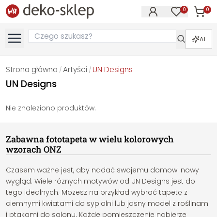
0
0
Produk
Produkty na
AI
Strona główna
Artyści
UN Designs
/
/
UN Designs
Nie znaleziono produktów.
Zabawna fototapeta w wielu kolorowych
wzorach ONZ
Czasem ważne jest, aby nadać swojemu domowi nowy
wygląd. Wiele różnych motywów od UN Designs jest do
tego idealnych. Możesz na przykład wybrać tapetę z
ciemnymi kwiatami do sypialni lub jasny model z roślinami
i ptakami do salonu. Każde pomieszczenie nabierze