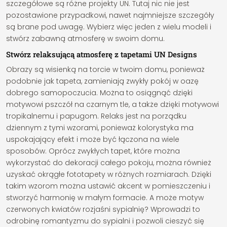
szczegółowe są różne projekty UN. Tutaj nic nie jest
pozostawione przypadkowi, nawet najmniejsze szczegóły
są brane pod uwagę. Wybierz więc jeden z wielu modeli i
stwórz zabawną atmosferę w swoim domu.
Stwórz relaksującą atmosferę z tapetami UN Designs
Obrazy są wisienką na torcie w twoim domu, ponieważ
podobnie jak tapeta, zamieniają zwykły pokój w oazę
dobrego samopoczucia. Można to osiągnąć dzięki
motywowi pszczół na czarnym tle, a także dzięki motywowi
tropikalnemu i papugom. Relaks jest na porządku
dziennym z tymi wzorami, ponieważ kolorystyka ma
uspokajający efekt i może być łączona na wiele
sposobów. Oprócz zwykłych tapet, które można
wykorzystać do dekoracji całego pokoju, można również
uzyskać okrągłe fototapety w różnych rozmiarach. Dzięki
takim wzorom można ustawić akcent w pomieszczeniu i
stworzyć harmonię w małym formacie. A może motyw
czerwonych kwiatów rozjaśni sypialnię? Wprowadzi to
odrobinę romantyzmu do sypialni i pozwoli cieszyć się