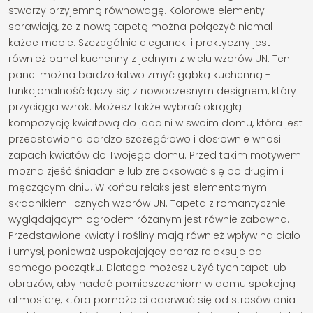
stworzy przyjemną równowagę. Kolorowe elementy
sprawiają, że z nową tapetą można połączyć niemal
każde meble. Szczególnie elegancki i praktyczny jest
również panel kuchenny z jednym z wielu wzorów UN. Ten
panel można bardzo łatwo zmyć gąbką kuchenną -
funkcjonalność łączy się z nowoczesnym designem, który
przyciąga wzrok. Możesz także wybrać okrągłą
kompozycję kwiatową do jadalni w swoim domu, która jest
przedstawiona bardzo szczegółowo i dosłownie wnosi
zapach kwiatów do Twojego domu. Przed takim motywem
można zjeść śniadanie lub zrelaksować się po długim i
męczącym dniu. W końcu relaks jest elementarnym
składnikiem licznych wzorów UN. Tapeta z romantycznie
wyglądającym ogrodem różanym jest równie zabawna.
Przedstawione kwiaty i rośliny mają również wpływ na ciało
i umysł, ponieważ uspokajający obraz relaksuje od
samego początku. Dlatego możesz użyć tych tapet lub
obrazów, aby nadać pomieszczeniom w domu spokojną
atmosferę, która pomoże ci oderwać się od stresów dnia