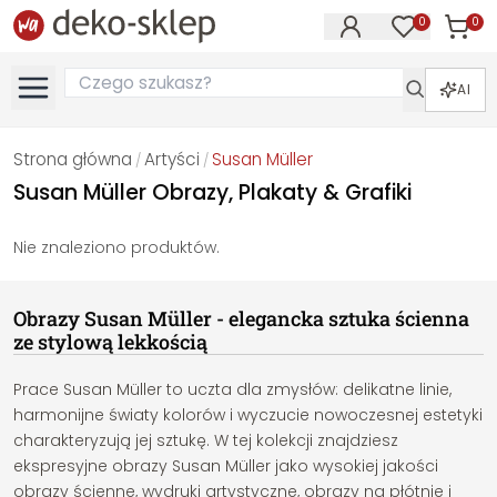
0
0
Produk
Produkty na
AI
Strona główna
Artyści
Susan Müller
/
/
Susan Müller Obrazy, Plakaty & Grafiki
Nie znaleziono produktów.
Obrazy Susan Müller - elegancka sztuka ścienna
ze stylową lekkością
Prace Susan Müller to uczta dla zmysłów: delikatne linie,
harmonijne światy kolorów i wyczucie nowoczesnej estetyki
charakteryzują jej sztukę. W tej kolekcji znajdziesz
ekspresyjne obrazy Susan Müller jako wysokiej jakości
obrazy ścienne, wydruki artystyczne, obrazy na płótnie i