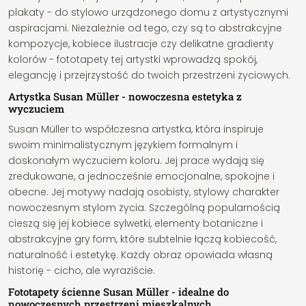
plakaty - do stylowo urządzonego domu z artystycznymi
aspiracjami. Niezależnie od tego, czy są to abstrakcyjne
kompozycje, kobiece ilustracje czy delikatne gradienty
kolorów - fototapety tej artystki wprowadzą spokój,
elegancję i przejrzystość do twoich przestrzeni życiowych.
Artystka Susan Müller - nowoczesna estetyka z
wyczuciem
Susan Müller to współczesna artystka, która inspiruje
swoim minimalistycznym językiem formalnym i
doskonałym wyczuciem koloru. Jej prace wydają się
zredukowane, a jednocześnie emocjonalne, spokojne i
obecne. Jej motywy nadają osobisty, stylowy charakter
nowoczesnym stylom życia. Szczególną popularnością
cieszą się jej kobiece sylwetki, elementy botaniczne i
abstrakcyjne gry form, które subtelnie łączą kobiecość,
naturalność i estetykę. Każdy obraz opowiada własną
historię - cicho, ale wyraziście.
Fototapety ścienne Susan Müller - idealne do
nowoczesnych przestrzeni mieszkalnych