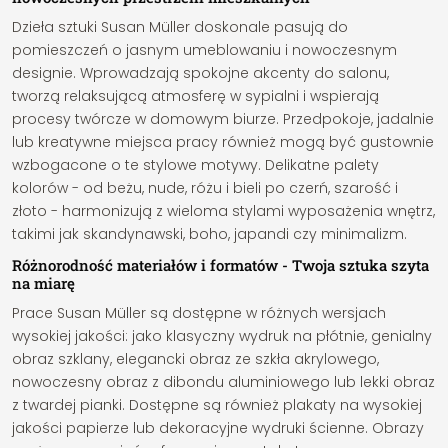
Dzieła sztuki Susan Müller doskonale pasują do
pomieszczeń o jasnym umeblowaniu i nowoczesnym
designie. Wprowadzają spokojne akcenty do salonu,
tworzą relaksującą atmosferę w sypialni i wspierają
procesy twórcze w domowym biurze. Przedpokoje, jadalnie
lub kreatywne miejsca pracy również mogą być gustownie
wzbogacone o te stylowe motywy. Delikatne palety
kolorów - od beżu, nude, różu i bieli po czerń, szarość i
złoto - harmonizują z wieloma stylami wyposażenia wnętrz,
takimi jak skandynawski, boho, japandi czy minimalizm.
Różnorodność materiałów i formatów - Twoja sztuka szyta
na miarę
Prace Susan Müller są dostępne w różnych wersjach
wysokiej jakości: jako klasyczny wydruk na płótnie, genialny
obraz szklany, elegancki obraz ze szkła akrylowego,
nowoczesny obraz z dibondu aluminiowego lub lekki obraz
z twardej pianki. Dostępne są również plakaty na wysokiej
jakości papierze lub dekoracyjne wydruki ścienne. Obrazy