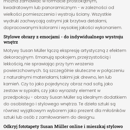
można zamawiać w formacie prostokątnym,
kwadratowym lub panoramicznym - w zależności od
wielkości pomieszczenia i wystroju ściany. Wszystkie
wydruki zachwycają ostrymi jak brzytwa detalami,
dopracowanymi kolorami i wysokiej jakości wykonaniem.
Stylowe obrazy z emocjami - do indywidualnego wystroju
wnętrz
Motywy Susan Müller łączą ekspresję artystyczną z efektem
dekoracyjnym. Emanują spokojem, przejrzystością i
lekkością, nie sprawiając przy tym wrażenia
powierzchownych. Są szczególnie skuteczne w połączeniu
z naturalnymi materiałami, takimi jak drewno, len lub
kamień. Czy to jako pojedynczy obraz nad sofą, jako
zestaw w sypialni, czy jako wyrazisty element w
przedpokoju - obrazy Susan Müller są idealnym dodatkiem
do osobistego i stylowego wnętrza. Te dzieła sztuki są
również wyjątkowym wyborem jako prezent dla miłośników
sztuki lub osób z zamiłowaniem do designu.
Odkryj fototapety Susan Müller online i mieszkaj stylowo