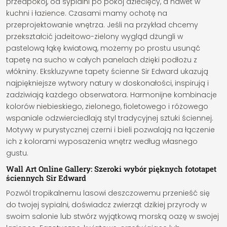
przedpokój, od sypialni po pokój dziecięcy, a nawet w
kuchni i łazience. Czasami mamy ochotę na
przeprojektowanie wnętrza. Jeśli na przykład chcemy
przekształcić jadeitowo-zielony wygląd dżungli w
pastelową łąkę kwiatową, możemy po prostu usunąć
tapetę na sucho w całych panelach dzięki podłożu z
włókniny. Ekskluzywne tapety ścienne Sir Edward ukazują
najpiękniejsze wytwory natury w doskonałości, inspirują i
zadziwiają każdego obserwatora. Harmonijne kombinacje
kolorów niebieskiego, zielonego, fioletowego i różowego
wspaniale odzwierciedlają styl tradycyjnej sztuki ściennej.
Motywy w purystycznej czerni i bieli pozwalają na łączenie
ich z kolorami wyposażenia wnętrz według własnego
gustu.
Wall Art Online Gallery: Szeroki wybór pięknych fototapet
ściennych Sir Edward
Pozwól tropikalnemu lasowi deszczowemu przenieść się
do twojej sypialni, doświadcz zwierząt dzikiej przyrody w
swoim salonie lub stwórz wyjątkową morską oazę w swojej