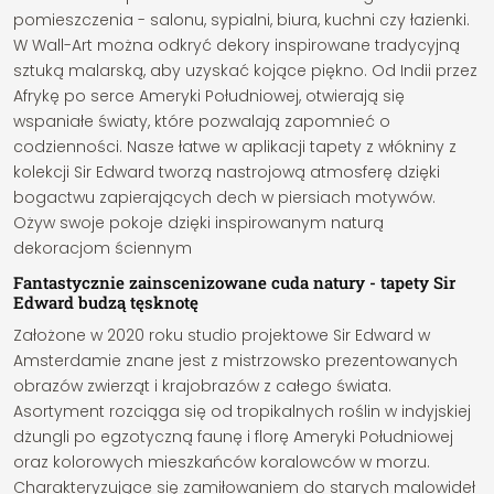
pomieszczenia - salonu, sypialni, biura, kuchni czy łazienki.
W Wall-Art można odkryć dekory inspirowane tradycyjną
sztuką malarską, aby uzyskać kojące piękno. Od Indii przez
Afrykę po serce Ameryki Południowej, otwierają się
wspaniałe światy, które pozwalają zapomnieć o
codzienności. Nasze łatwe w aplikacji tapety z włókniny z
kolekcji Sir Edward tworzą nastrojową atmosferę dzięki
bogactwu zapierających dech w piersiach motywów.
Ożyw swoje pokoje dzięki inspirowanym naturą
dekoracjom ściennym
Fantastycznie zainscenizowane cuda natury - tapety Sir
Edward budzą tęsknotę
Założone w 2020 roku studio projektowe Sir Edward w
Amsterdamie znane jest z mistrzowsko prezentowanych
obrazów zwierząt i krajobrazów z całego świata.
Asortyment rozciąga się od tropikalnych roślin w indyjskiej
dżungli po egzotyczną faunę i florę Ameryki Południowej
oraz kolorowych mieszkańców koralowców w morzu.
Charakteryzujące się zamiłowaniem do starych malowideł