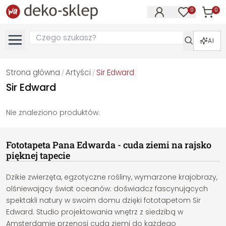
0
0
Produk
Produkty na
AI
Strona główna
Artyści
Sir Edward
/
/
Sir Edward
Nie znaleziono produktów.
Fototapeta Pana Edwarda - cuda ziemi na rajsko
pięknej tapecie
Dzikie zwierzęta, egzotyczne rośliny, wymarzone krajobrazy,
olśniewający świat oceanów: doświadcz fascynujących
spektakli natury w swoim domu dzięki fototapetom Sir
Edward. Studio projektowania wnętrz z siedzibą w
Amsterdamie przenosi cuda ziemi do każdego