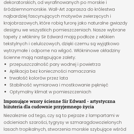
dekoratorskich, od wyrafinowanych po morskie i
śródziemnomorskie. Wall-Art zaprasza do królestwa
najbardziej fascynujących motywów zwierzęcych i
krajobrazowych, które robią furorę jako naturalne gwiazdy
designu we wszystkich pomieszczeniach. Nasze wybrane
tapety z włókniny Sir Edward mają podłoże z włókien
tekstylnych i celulozowych, dzięki czemu są wyjątkowo
wytrzymałe i odporne na wilgoć. Włókninowe okładziny
ścienne mają następujące zalety:
przepuszczalność pary wodnej i powietrza
Aplikacja bez konieczności namaczania
trwałość kolorów przez lata
Stabilność wymiarowa i mostkowanie pęknięć
Optymalny klimat w pomieszczeniach
Imponujące wzory ścienne Sir Edward - artystyczna
biżuteria dla cudownie przyjemnego życia
Niezależnie od tego, czy są to pejzaże z lampartami w
odcieniach szarości, tygrysy w szmaragdowozielonych
lasach tropikalnych, stworzenia morskie szybujące wśród