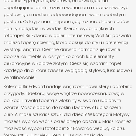
łazience. Egzotyczne, kwiatowe, orzeźwiające lub
uspokajające: dzięki różnym wariantom możesz stworzyć
gustowną atmosferę odpowiadającą Twoim osobistym
gustom. Odkryj z nami imponującą różnorodność cudów
natury na lądzie i w wodzie. Szeroki wybór pięknych
fototapet Sir Edward w galerii internetowej Wall Art pozwala
znaleźć tapetę ścienną, która pasuje do stylu i preferencji
wystroju wnętrza. Ciemne drewno harmonizuje równie
dobrze jak meble w jasnych kolorach lub elementy
dekoracyjne w kolorze złotym. Ciesz się wzorami tapet
każdego dnia, które zawsze wyglądają stylowo, luksusowo i
wyrafinowanie.
Kolekcja Sir Edward nadaje wnętrzom nowe sfery i odrobinę
przygody. Udekoruj swoje wnętrze nowoczesną, łatwą w
aplikacji i trwałą tapetą z włókniny w swoim ulubionym
wzorze. Masz słabość do roślin i kwiatów? Lubisz czerń i
biel? A może szukasz sztuki dla dzieci? W kategorii Motywy
możesz wybrać wzór z określonego obszaru. Masz również
możliwość wyboru fototapet Sir Edwarda według koloru,
formy sztuki lub wieku. Realizuj swoją pasję do