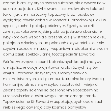
czarno-białej stylistyce tworzą subtelne, ale ożywcze tło w
salonie lub jadalni. Stylizowane suszone kwiaty w kolorach
takich jak ciemnoróżowy, topazowy brąz i piaskowy
wyglądają równie dobrze w korytarzu i przedpokoju, jak i w
sypialni, kuchni i pokoju gościnnym. Egzotyczne dzikie
zwierzęta, kolorowe rajskie ptaki lub jaskrawo ubarwione
ryby koralowe wspaniale prezentują się w strefach relaksu,
pokojach dziecięcych lub pokojach aktywności. Ciesz się
czystym uczuciem natury i wspaniałymi widokami w swoim
domu dzięki spektakularnej fototapecie Sir Edwarda.
Wśród zwierzęcych scen i botanicznych kreacji, motywy
oferują liczne opcje projektowania dla różnych stylów
wnętrz - zarówno klasycznych, skandynawskich
minimalistycznych, jak i glamour. Naturalne kolory tworzą
harmonijną atmosferę w stylach azjatyckich i wiejskich.
Zielone tapety ścienne są doskonałym sposobem na
urzeczywistnienie kwiatowego i botanicznego trendu.
Tapety ścienne Sir Edward w uspokajających odcieniach
niebieskiego otwierają cały kosmos pomysłów