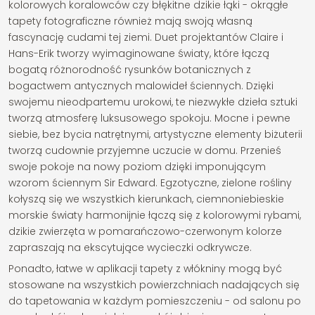
kolorowych koralowców czy błękitne dzikie łąki - okrągłe
tapety fotograficzne również mają swoją własną
fascynację cudami tej ziemi. Duet projektantów Claire i
Hans-Erik tworzy wyimaginowane światy, które łączą
bogatą różnorodność rysunków botanicznych z
bogactwem antycznych malowideł ściennych. Dzięki
swojemu nieodpartemu urokowi, te niezwykłe dzieła sztuki
tworzą atmosferę luksusowego spokoju. Mocne i pewne
siebie, bez bycia natrętnymi, artystyczne elementy biżuterii
tworzą cudownie przyjemne uczucie w domu. Przenieś
swoje pokoje na nowy poziom dzięki imponującym
wzorom ściennym Sir Edward. Egzotyczne, zielone rośliny
kołyszą się we wszystkich kierunkach, ciemnoniebieskie
morskie światy harmonijnie łączą się z kolorowymi rybami,
dzikie zwierzęta w pomarańczowo-czerwonym kolorze
zapraszają na ekscytujące wycieczki odkrywcze.
Ponadto, łatwe w aplikacji tapety z włókniny mogą być
stosowane na wszystkich powierzchniach nadających się
do tapetowania w każdym pomieszczeniu - od salonu po