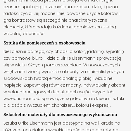
graficznymi. Każda praca ma swoją własną energię,
czasem spokojną i przemyślaną, czasem dziką i pełną
radości życia. Jej mocne linie, odważne użycie kolorów i
gra kontrastów są szczególnie charakterystyczne -
elementy, które nadają każdemu pomieszczeniu silną
wizualną obecność.
Sztuka dla pomieszczeń z osobowością
Niezależnie od tego, czy chodzi o salon, jadalnię, sypialnię
czy domowe biuro - dzieła Ulrike Eisenmann sprawdzają
się w wielu różnych pomieszczeniach. W nowoczesnych
wnętrzach tworzą wyraziste akcenty; w minimalistycznych
środowiskach tworzą emocjonalną głębię i wizualne
napięcie. Zapewniają również mocny, indywidualny akcent
w salach treningowych lub strefach wejściowych. Ich
wszechstronność sprawia, że są idealnymi dziełami sztuki
dla osób z wyczuciem charakteru, koloru i ekspresji.
Szlachetne materiały dla nowoczesnego wykończenia
Sztuka Ulrike Eisenmann jest dostępna na wall-art.de na
różnych materiałach wysokiej jakości - jako plakaty, na