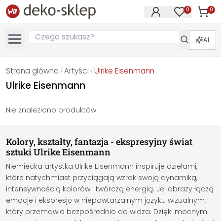
0
0
Produk
Produkty na
AI
Strona główna
Artyści
Ulrike Eisenmann
/
/
Ulrike Eisenmann
Nie znaleziono produktów.
Kolory, kształty, fantazja - ekspresyjny świat
sztuki Ulrike Eisenmann
Niemiecka artystka Ulrike Eisenmann inspiruje dziełami,
które natychmiast przyciągają wzrok swoją dynamiką,
intensywnością kolorów i twórczą energią. Jej obrazy łączą
emocje i ekspresję w niepowtarzalnym języku wizualnym,
który przemawia bezpośrednio do widza. Dzięki mocnym