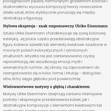
pociągnięciom pędzla, harmonijnym gradientom kolorów i
doskonałemu wyczuciu kompozycji tworzy nowoczesne
dzieła sztuki, które stylistycznie poruszają się między
abstrakcją a figuracją.
Stylowa ekspresja - znak rozpoznawczy Ulrike Eisenmann
Sztuka Ulrike Eisenmann charakteryzuje się żywą, kolorową
estetyką. Jej prace często przedstawiają abstrakcyjne
figury, kobiece sylwetki lub elementy kwiatowe osadzone w
mocnych polach kolorystycznych i rytmicznych
strukturach. Artystka nie jest zainteresowana czystą
reprezentacją, ale wizualizacją emocji, myśli i
wewnętrznych ruchów. Jej obrazy są zaproszeniem do
zaangażowania się w kolor, formę i intuicję - dialog bez
słów, który sięga głęboko pod powierzchnię.
Wielowarstwowe motywy z głębią i charakterem
Motywy Ulrike Eisenmann obejmują zarówno intensywne
portrety i ekspresyjne przedstawienia kobiet, jak i
abstrakcyjne kompozycje z elementami kwiatowymi lub