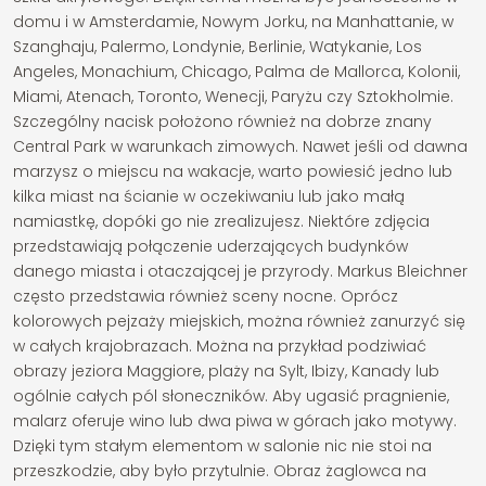
domu i w Amsterdamie, Nowym Jorku, na Manhattanie, w
Szanghaju, Palermo, Londynie, Berlinie, Watykanie, Los
Angeles, Monachium, Chicago, Palma de Mallorca, Kolonii,
Miami, Atenach, Toronto, Wenecji, Paryżu czy Sztokholmie.
Szczególny nacisk położono również na dobrze znany
Central Park w warunkach zimowych. Nawet jeśli od dawna
marzysz o miejscu na wakacje, warto powiesić jedno lub
kilka miast na ścianie w oczekiwaniu lub jako małą
namiastkę, dopóki go nie zrealizujesz. Niektóre zdjęcia
przedstawiają połączenie uderzających budynków
danego miasta i otaczającej je przyrody. Markus Bleichner
często przedstawia również sceny nocne. Oprócz
kolorowych pejzaży miejskich, można również zanurzyć się
w całych krajobrazach. Można na przykład podziwiać
obrazy jeziora Maggiore, plaży na Sylt, Ibizy, Kanady lub
ogólnie całych pól słoneczników. Aby ugasić pragnienie,
malarz oferuje wino lub dwa piwa w górach jako motywy.
Dzięki tym stałym elementom w salonie nic nie stoi na
przeszkodzie, aby było przytulnie. Obraz żaglowca na