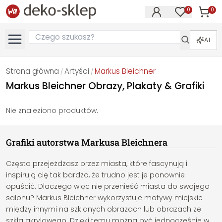
0
0
Produk
Produkty na
AI
Strona główna
Artyści
Markus Bleichner
/
/
Markus Bleichner Obrazy, Plakaty & Grafiki
Nie znaleziono produktów.
Grafiki autorstwa Markusa Bleichnera
Często przejeżdżasz przez miasta, które fascynują i
inspirują cię tak bardzo, że trudno jest je ponownie
opuścić. Dlaczego więc nie przenieść miasta do swojego
salonu? Markus Bleichner wykorzystuje motywy miejskie
między innymi na szklanych obrazach lub obrazach ze
szkła akrylowego. Dzięki temu można być jednocześnie w