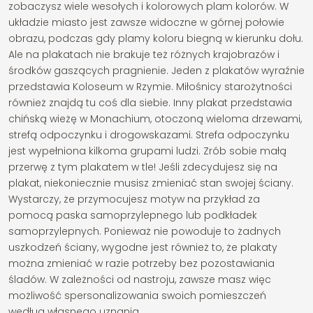
zobaczysz wiele wesołych i kolorowych plam kolorów. W
układzie miasto jest zawsze widoczne w górnej połowie
obrazu, podczas gdy plamy koloru biegną w kierunku dołu.
Ale na plakatach nie brakuje też różnych krajobrazów i
środków gaszących pragnienie. Jeden z plakatów wyraźnie
przedstawia Koloseum w Rzymie. Miłośnicy starożytności
również znajdą tu coś dla siebie. Inny plakat przedstawia
chińską wieżę w Monachium, otoczoną wieloma drzewami,
strefą odpoczynku i drogowskazami. Strefa odpoczynku
jest wypełniona kilkoma grupami ludzi. Zrób sobie małą
przerwę z tym plakatem w tle! Jeśli zdecydujesz się na
plakat, niekoniecznie musisz zmieniać stan swojej ściany.
Wystarczy, że przymocujesz motyw na przykład za
pomocą paska samoprzylepnego lub podkładek
samoprzylepnych. Ponieważ nie powoduje to żadnych
uszkodzeń ściany, wygodne jest również to, że plakaty
można zmieniać w razie potrzeby bez pozostawiania
śladów. W zależności od nastroju, zawsze masz więc
możliwość spersonalizowania swoich pomieszczeń
według własnego uznania.