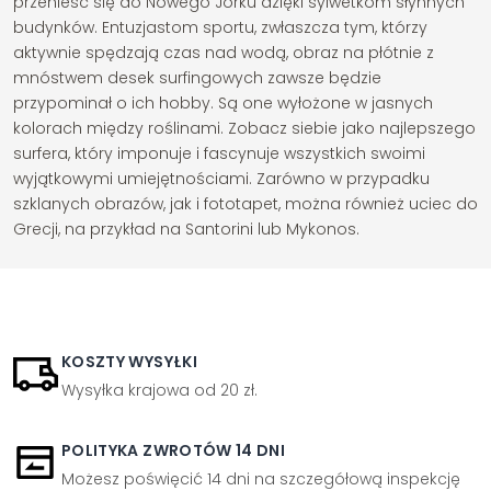
przenieść się do Nowego Jorku dzięki sylwetkom słynnych
budynków. Entuzjastom sportu, zwłaszcza tym, którzy
aktywnie spędzają czas nad wodą, obraz na płótnie z
mnóstwem desek surfingowych zawsze będzie
przypominał o ich hobby. Są one wyłożone w jasnych
kolorach między roślinami. Zobacz siebie jako najlepszego
surfera, który imponuje i fascynuje wszystkich swoimi
wyjątkowymi umiejętnościami. Zarówno w przypadku
szklanych obrazów, jak i fototapet, można również uciec do
Grecji, na przykład na Santorini lub Mykonos.
KOSZTY WYSYŁKI
Wysyłka krajowa od 20 zł.
POLITYKA ZWROTÓW 14 DNI
Możesz poświęcić 14 dni na szczegółową inspekcję