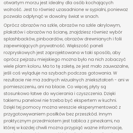
otwartym morzu jest idealny dla osób kochających
wolność. Jest to również uzasadnione w sypialni, ponieważ
pozwala odpłynąć w dowolny świat w snach.
Oprócz obrazów na szkle, obrazów na szkle akrylowym,
plakatów i obrazów na ścianę, znajdziesz również wybór
splashbacków, pinboardów, obrazów drewnianych i folii
zapewniających prywatność. Większość paneli
rozpryskowych jest zaprojektowana w taki sposób, aby
oprócz pejzażu miejskiego można było na nich zobaczyć
wiele plam koloru. Ma to tę zaletę, że jest mało zauważalne,
jeśli coś wyląduje na szybach podczas gotowania. W
rezultacie nie ma żadnych wizualnych zniekształceń - ani w
pomieszczeniu, ani na blacie. Co więcej, płyty są
stosunkowo łatwe do wycierania i czyszczenia. Dzięki
takiemu panelowi nie trzeba być ekspertem w kuchni.
Dzięki tej pomocy można wreszcie eksperymentować z
przygotowywaniem posiłków bez przeszkód. Innym
praktycznym przedmiotem jest tablica z pinezkami, na
której w każdej chwili można przypiąć ważne informacje,