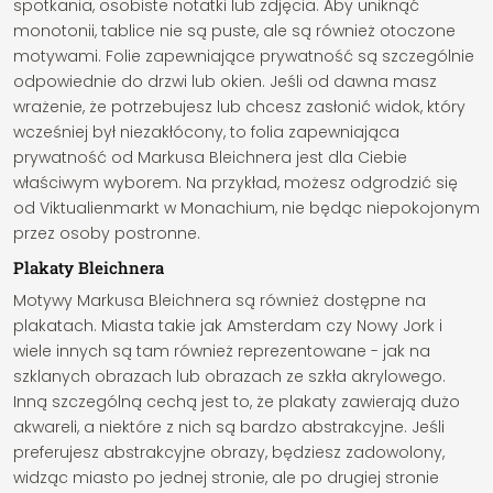
spotkania, osobiste notatki lub zdjęcia. Aby uniknąć
monotonii, tablice nie są puste, ale są również otoczone
motywami. Folie zapewniające prywatność są szczególnie
odpowiednie do drzwi lub okien. Jeśli od dawna masz
wrażenie, że potrzebujesz lub chcesz zasłonić widok, który
wcześniej był niezakłócony, to folia zapewniająca
prywatność od Markusa Bleichnera jest dla Ciebie
właściwym wyborem. Na przykład, możesz odgrodzić się
od Viktualienmarkt w Monachium, nie będąc niepokojonym
przez osoby postronne.
Plakaty Bleichnera
Motywy Markusa Bleichnera są również dostępne na
plakatach. Miasta takie jak Amsterdam czy Nowy Jork i
wiele innych są tam również reprezentowane - jak na
szklanych obrazach lub obrazach ze szkła akrylowego.
Inną szczególną cechą jest to, że plakaty zawierają dużo
akwareli, a niektóre z nich są bardzo abstrakcyjne. Jeśli
preferujesz abstrakcyjne obrazy, będziesz zadowolony,
widząc miasto po jednej stronie, ale po drugiej stronie