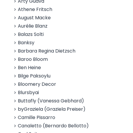
Arty Guava
Athene Fritsch
August Macke
Aurélie Blanz
Balazs Solti
Banksy
Barbara Regina Dietzsch
Baroo Bloom
Ben Heine
Bilge Paksoylu
Bloomery Decor
Blursbyai
Buttafly (Vanessa Gebhard)
byGraziela (Graziela Preiser)
Camille Pissarro
Canaletto (Bernardo Bellotto)