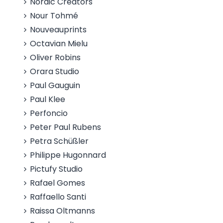
Nordic Creators
Nour Tohmé
Nouveauprints
Octavian Mielu
Oliver Robins
Orara Studio
Paul Gauguin
Paul Klee
Perfoncio
Peter Paul Rubens
Petra Schüßler
Philippe Hugonnard
Pictufy Studio
Rafael Gomes
Raffaello Santi
Raissa Oltmanns