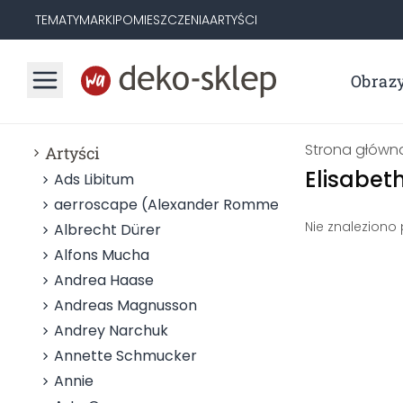
TEMATY
MARKI
POMIESZCZENIA
ARTYŚCI
Obraz
Strona główn
Artyści
Elisabeth
Ads Libitum
aerroscape (Alexander Rommel)
Nie znaleziono
Albrecht Dürer
Alfons Mucha
Andrea Haase
Andreas Magnusson
Andrey Narchuk
Annette Schmucker
Annie