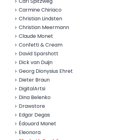
Carl Spitzweg
Carmine Chiriaco
Christian Lindsten
Christian Meermann
Claude Monet
Confetti & Cream
David Sparshott
Dick van Duijn
Georg Dionysius Ehret
Dieter Braun
DigitalArtsi
Dina Belenko
Drawstore
Edgar Degas
Édouard Manet
Eleonora