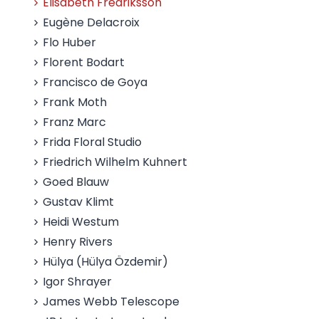
Elisabeth Fredriksson
Eugène Delacroix
Flo Huber
Florent Bodart
Francisco de Goya
Frank Moth
Franz Marc
Frida Floral Studio
Friedrich Wilhelm Kuhnert
Goed Blauw
Gustav Klimt
Heidi Westum
Henry Rivers
Hülya (Hülya Özdemir)
Igor Shrayer
James Webb Telescope