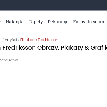
y
Naklejki
Tapety
Dekoracje
Farby do ścian
a
Artyści
Elisabeth Fredriksson
/
/
 Fredriksson Obrazy, Plakaty & Grafik
 produktów.