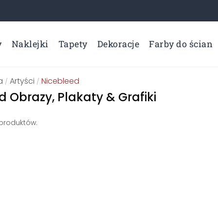
y
Naklejki
Tapety
Dekoracje
Farby do ścian
a
Artyści
Nicebleed
/
/
d Obrazy, Plakaty & Grafiki
 produktów.