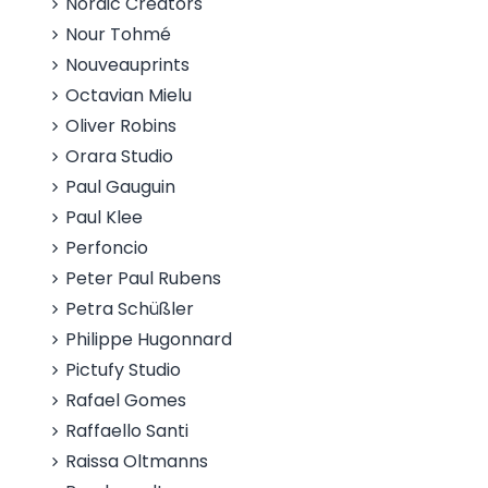
Nordic Creators
Nour Tohmé
Nouveauprints
Octavian Mielu
Oliver Robins
Orara Studio
Paul Gauguin
Paul Klee
Perfoncio
Peter Paul Rubens
Petra Schüßler
Philippe Hugonnard
Pictufy Studio
Rafael Gomes
Raffaello Santi
Raissa Oltmanns