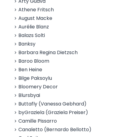
Arty Guava
Athene Fritsch
August Macke
Aurélie Blanz
Balazs Solti
Banksy
Barbara Regina Dietzsch
Baroo Bloom
Ben Heine
Bilge Paksoylu
Bloomery Decor
Blursbyai
Buttafly (Vanessa Gebhard)
byGraziela (Graziela Preiser)
Camille Pissarro
Canaletto (Bernardo Bellotto)