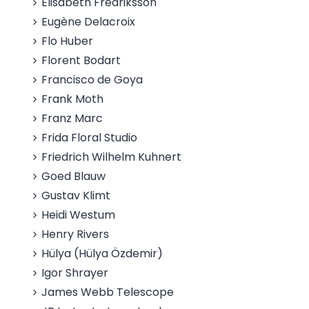
Elisabeth Fredriksson
Eugène Delacroix
Flo Huber
Florent Bodart
Francisco de Goya
Frank Moth
Franz Marc
Frida Floral Studio
Friedrich Wilhelm Kuhnert
Goed Blauw
Gustav Klimt
Heidi Westum
Henry Rivers
Hülya (Hülya Özdemir)
Igor Shrayer
James Webb Telescope