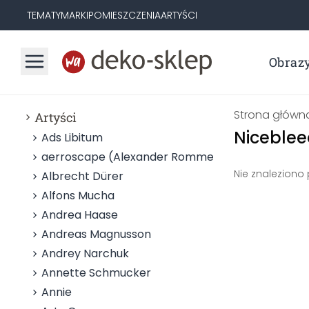
TEMATY
MARKI
POMIESZCZENIA
ARTYŚCI
Obraz
Strona główn
Artyści
Niceblee
Ads Libitum
aerroscape (Alexander Rommel)
Nie znaleziono
Albrecht Dürer
Alfons Mucha
Andrea Haase
Andreas Magnusson
Andrey Narchuk
Annette Schmucker
Annie