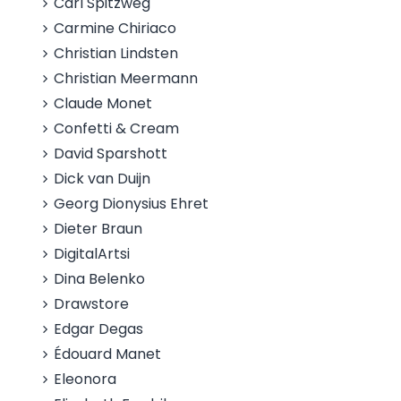
Carl Spitzweg
Carmine Chiriaco
Christian Lindsten
Christian Meermann
Claude Monet
Confetti & Cream
David Sparshott
Dick van Duijn
Georg Dionysius Ehret
Dieter Braun
DigitalArtsi
Dina Belenko
Drawstore
Edgar Degas
Édouard Manet
Eleonora