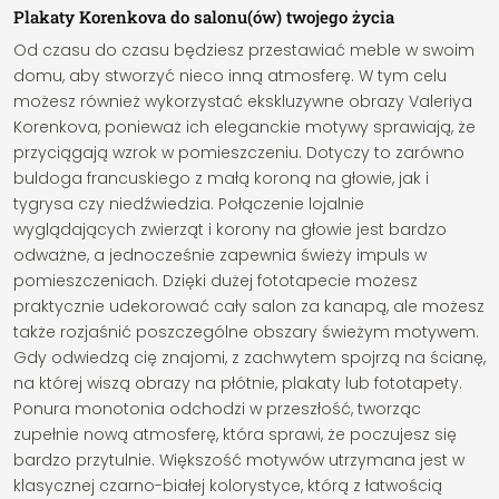
Plakaty Korenkova do salonu(ów) twojego życia
Od czasu do czasu będziesz przestawiać meble w swoim
domu, aby stworzyć nieco inną atmosferę. W tym celu
możesz również wykorzystać ekskluzywne obrazy Valeriya
Korenkova, ponieważ ich eleganckie motywy sprawiają, że
przyciągają wzrok w pomieszczeniu. Dotyczy to zarówno
buldoga francuskiego z małą koroną na głowie, jak i
tygrysa czy niedźwiedzia. Połączenie lojalnie
wyglądających zwierząt i korony na głowie jest bardzo
odważne, a jednocześnie zapewnia świeży impuls w
pomieszczeniach. Dzięki dużej fototapecie możesz
praktycznie udekorować cały salon za kanapą, ale możesz
także rozjaśnić poszczególne obszary świeżym motywem.
Gdy odwiedzą cię znajomi, z zachwytem spojrzą na ścianę,
na której wiszą obrazy na płótnie, plakaty lub fototapety.
Ponura monotonia odchodzi w przeszłość, tworząc
zupełnie nową atmosferę, która sprawi, że poczujesz się
bardzo przytulnie. Większość motywów utrzymana jest w
klasycznej czarno-białej kolorystyce, którą z łatwością