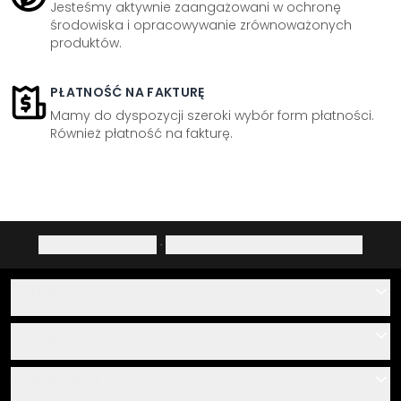
Jesteśmy aktywnie zaangażowani w ochronę
środowiska i opracowywanie zrównoważonych
produktów.
PŁATNOŚĆ NA FAKTURĘ
Mamy do dyspozycji szeroki wybór form płatności.
Również płatność na fakturę.
Polityka prywatności
·
Prawo do odstąpienia od umowy
Pomoc
Kontakt
Usługa
O nas
Instrukcje klejenia i montażu
Informacja
Często zadawane pytania