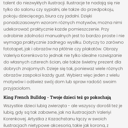
talent do niezwykłych ilustracji. Ilustracje te nadają się nie
tylko do salonu czy sypialni, ale także do przedpokoju,
pokoju dziecięcego, biura czy jadalni. Dzięki
ponadczasowym wzorom różnych motywów, można nimi
udekorować praktycznie każde pomieszczenie. Przy
odrobinie zdolności manualnych jest to bardzo proste i nie
wymaga praktycznie żadnego wysiłku. Dotyczy to zarówno
fototapet, jak i obrazów na płótnie czy plakatów. Obrazy
Valeriya Korenkova to jednak nie tylko idealne rozwiązanie
do własnych czterech ścian, ale także świetny prezent dla
dobrych znajomych. Dzieje się tak, ponieważ wiele różnych
obrazów zaspokoi każdy gust. Wybierz więc jeden z wielu
motywów i odśwież swój dom lub spraw radość swoim
przyjaciołom.
King French Bulldog - Twoje dzieci też go pokochają
Wszystkie dzieci lubią zwierzęta - ale wszyscy dorośli też je
lubią, gdy są tak zabawne, jak na ilustracjach Valeriyi
Korenkovej. Artystka z Kazachstanu łączy w swoich
ilustracjach nietypowe akcesoria, takie jak korona, z