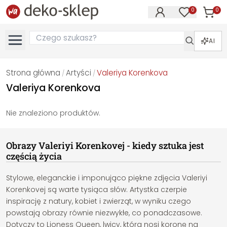
0
0
Produk
Produkty na
AI
Strona główna
Artyści
Valeriya Korenkova
/
/
Valeriya Korenkova
Nie znaleziono produktów.
Obrazy Valeriyi Korenkovej - kiedy sztuka jest
częścią życia
Stylowe, eleganckie i imponująco piękne zdjęcia Valeriyi
Korenkovej są warte tysiąca słów. Artystka czerpie
inspirację z natury, kobiet i zwierząt, w wyniku czego
powstają obrazy równie niezwykłe, co ponadczasowe.
Dotyczy to Lioness Queen, lwicy, która nosi koronę na