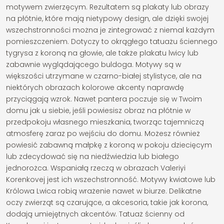
motywem zwierzęcym. Rezultatem są plakaty lub obrazy
na płótnie, które mają nietypowy design, ale dzięki swojej
wszechstronności można je zintegrować z niemal każdym
pomieszczeniem. Dotyczy to okrągłego tatuażu ściennego
tygrysa z koroną na głowie, ale także plakatu lwicy lub
zabawnie wyglądającego buldoga. Motywy są w
większości utrzymane w czarno-białej stylistyce, ale na
niektórych obrazach kolorowe akcenty naprawdę
przyciągają wzrok. Nawet pantera poczuje się w Twoim
domu jak u siebie, jeśli powiesisz obraz na płótnie w
przedpokoju własnego mieszkania, tworząc tajemniczą
atmosferę zaraz po wejściu do domu. Możesz również
powiesić zabawną małpkę z koroną w pokoju dziecięcym
lub zdecydować się na niedźwiedzia lub białego
jednorożca. Wspaniałą rzeczą w obrazach Valeriyi
Korenkovej jest ich wszechstronność. Motywy kwiatowe lub
Królowa Lwica robią wrażenie nawet w biurze. Delikatne
oczy zwierząt są czarujące, a akcesoria, takie jak korona,
dodają umiejętnych akcentów. Tatuaż ścienny od