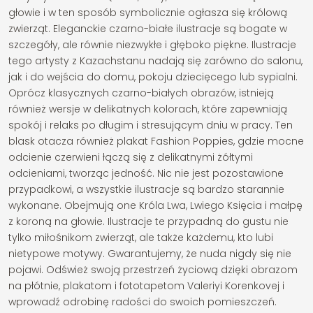
głowie i w ten sposób symbolicznie ogłasza się królową
zwierząt. Eleganckie czarno-białe ilustracje są bogate w
szczegóły, ale równie niezwykłe i głęboko piękne. Ilustracje
tego artysty z Kazachstanu nadają się zarówno do salonu,
jak i do wejścia do domu, pokoju dziecięcego lub sypialni.
Oprócz klasycznych czarno-białych obrazów, istnieją
również wersje w delikatnych kolorach, które zapewniają
spokój i relaks po długim i stresującym dniu w pracy. Ten
blask otacza również plakat Fashion Poppies, gdzie mocne
odcienie czerwieni łączą się z delikatnymi żółtymi
odcieniami, tworząc jedność. Nic nie jest pozostawione
przypadkowi, a wszystkie ilustracje są bardzo starannie
wykonane. Obejmują one Króla Lwa, Lwiego Księcia i małpę
z koroną na głowie. Ilustracje te przypadną do gustu nie
tylko miłośnikom zwierząt, ale także każdemu, kto lubi
nietypowe motywy. Gwarantujemy, że nuda nigdy się nie
pojawi. Odśwież swoją przestrzeń życiową dzięki obrazom
na płótnie, plakatom i fototapetom Valeriyi Korenkovej i
wprowadź odrobinę radości do swoich pomieszczeń.