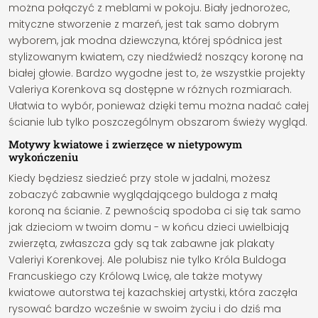
można połączyć z meblami w pokoju. Biały jednorożec,
mityczne stworzenie z marzeń, jest tak samo dobrym
wyborem, jak modna dziewczyna, której spódnica jest
stylizowanym kwiatem, czy niedźwiedź noszący koronę na
białej głowie. Bardzo wygodne jest to, że wszystkie projekty
Valeriya Korenkova są dostępne w różnych rozmiarach.
Ułatwia to wybór, ponieważ dzięki temu można nadać całej
ścianie lub tylko poszczególnym obszarom świeży wygląd.
Motywy kwiatowe i zwierzęce w nietypowym
wykończeniu
Kiedy będziesz siedzieć przy stole w jadalni, możesz
zobaczyć zabawnie wyglądającego buldoga z małą
koroną na ścianie. Z pewnością spodoba ci się tak samo
jak dzieciom w twoim domu - w końcu dzieci uwielbiają
zwierzęta, zwłaszcza gdy są tak zabawne jak plakaty
Valeriyi Korenkovej. Ale polubisz nie tylko Króla Buldoga
Francuskiego czy Królową Lwicę, ale także motywy
kwiatowe autorstwa tej kazachskiej artystki, która zaczęła
rysować bardzo wcześnie w swoim życiu i do dziś ma