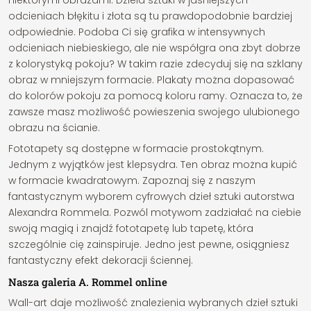
niektórymi obrazami. Dzieła sztuki w jaśniejszych
odcieniach błękitu i złota są tu prawdopodobnie bardziej
odpowiednie. Podoba Ci się grafika w intensywnych
odcieniach niebieskiego, ale nie współgra ona zbyt dobrze
z kolorystyką pokoju? W takim razie zdecyduj się na szklany
obraz w mniejszym formacie. Plakaty można dopasować
do kolorów pokoju za pomocą koloru ramy. Oznacza to, że
zawsze masz możliwość powieszenia swojego ulubionego
obrazu na ścianie.
Fototapety są dostępne w formacie prostokątnym.
Jednym z wyjątków jest klepsydra. Ten obraz można kupić
w formacie kwadratowym. Zapoznaj się z naszym
fantastycznym wyborem cyfrowych dzieł sztuki autorstwa
Alexandra Rommela. Pozwól motywom zadziałać na ciebie
swoją magią i znajdź fototapetę lub tapetę, która
szczególnie cię zainspiruje. Jedno jest pewne, osiągniesz
fantastyczny efekt dekoracji ściennej.
Nasza galeria A. Rommel online
Wall-art daje możliwość znalezienia wybranych dzieł sztuki