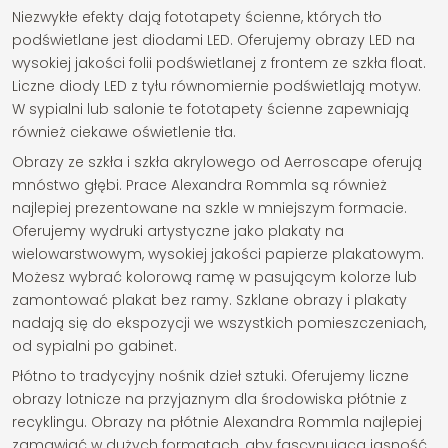
Niezwykłe efekty dają fototapety ścienne, których tło
podświetlane jest diodami LED. Oferujemy obrazy LED na
wysokiej jakości folii podświetlanej z frontem ze szkła float.
Liczne diody LED z tyłu równomiernie podświetlają motyw.
W sypialni lub salonie te fototapety ścienne zapewniają
również ciekawe oświetlenie tła.
Obrazy ze szkła i szkła akrylowego od Aerroscape oferują
mnóstwo głębi. Prace Alexandra Rommla są również
najlepiej prezentowane na szkle w mniejszym formacie.
Oferujemy wydruki artystyczne jako plakaty na
wielowarstwowym, wysokiej jakości papierze plakatowym.
Możesz wybrać kolorową ramę w pasującym kolorze lub
zamontować plakat bez ramy. Szklane obrazy i plakaty
nadają się do ekspozycji we wszystkich pomieszczeniach,
od sypialni po gabinet.
Płótno to tradycyjny nośnik dzieł sztuki. Oferujemy liczne
obrazy lotnicze na przyjaznym dla środowiska płótnie z
recyklingu. Obrazy na płótnie Alexandra Rommla najlepiej
zamawiać w dużych formatach, aby fascynująca jasność