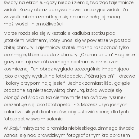
światy na ekranie. Łączy niebo i ziemię, tworząc tajemnicze
widoki. Każdy obraz odkrywa nowe, fantazyjne widoki. Za
wszystkimi obrazami kryje się natura z całą jej mocą
możliwości i niemożliwości.
Morze rozdziela się w kształcie kadłuba statku pod
„statkiem-widmem”, który unosi się w powietrze w postaci
zbitej chmury. Tajemniczy statek można rozpoznać tylko
po śmigle, które opada z chmury. „Czarna dziura” - ogniste
gazy orbitują wokół czarnego centrum w przestrzeni
kosmicznej. Ten obraz wygląda szczególnie imponująco
jako okrągły wydruk na fototapecie. „Późna jesień” - drzewo
i kolory przypominają jesień. Jednak zamiast liści, gałęzie
otoczone są nierzeczywistą chmurą, która wydaje się
płonąć od środka. Na ciemnym tle ten cyfrowy rysunek
prezentuje się jako fototapeta LED. Możesz użyć jasnych
kolorów i silnych kontrastów, aby ustawić scenę dla tych
fototapet w swoim salonie.
W „Raju” mistyczna piramida niebieskiego, zimnego światła
wznosi się nad prawdziwym fotograficznym krajobrazem