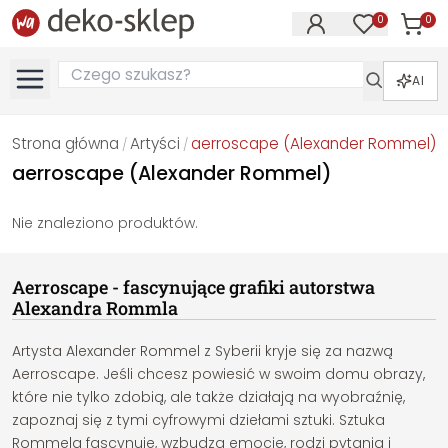
0
0
Produk
Produkty na
AI
Strona główna
Artyści
aerroscape (Alexander Rommel)
/
/
aerroscape (Alexander Rommel)
Nie znaleziono produktów.
Aerroscape - fascynujące grafiki autorstwa
Alexandra Rommla
Artysta Alexander Rommel z Syberii kryje się za nazwą
Aerroscape. Jeśli chcesz powiesić w swoim domu obrazy,
które nie tylko zdobią, ale także działają na wyobraźnię,
zapoznaj się z tymi cyfrowymi dziełami sztuki. Sztuka
Rommela fascynuje, wzbudza emocje, rodzi pytania i