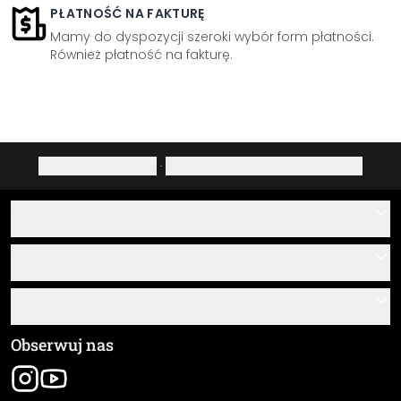
PŁATNOŚĆ NA FAKTURĘ
Mamy do dyspozycji szeroki wybór form płatności.
Również płatność na fakturę.
Polityka prywatności
·
Prawo do odstąpienia od umowy
Pomoc
Kontakt
Usługa
O nas
Instrukcje klejenia i montażu
Informacja
Często zadawane pytania
Przegląd materiałów
Ogólne Warunki Handlowe (OWH)
Obserwuj nas
Śledzenie przesyłki
Dane firmy