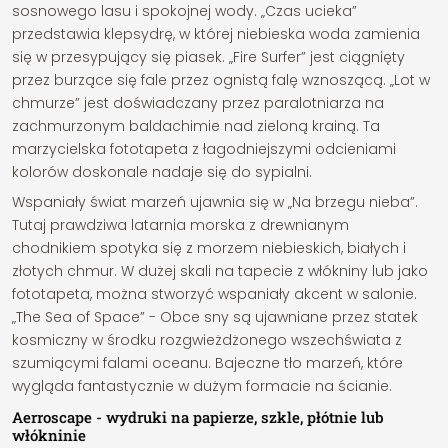
sosnowego lasu i spokojnej wody. „Czas ucieka”
przedstawia klepsydrę, w której niebieska woda zamienia
się w przesypujący się piasek. „Fire Surfer” jest ciągnięty
przez burzące się fale przez ognistą falę wznoszącą. „Lot w
chmurze” jest doświadczany przez paralotniarza na
zachmurzonym baldachimie nad zieloną krainą. Ta
marzycielska fototapeta z łagodniejszymi odcieniami
kolorów doskonale nadaje się do sypialni.
Wspaniały świat marzeń ujawnia się w „Na brzegu nieba”.
Tutaj prawdziwa latarnia morska z drewnianym
chodnikiem spotyka się z morzem niebieskich, białych i
złotych chmur. W dużej skali na tapecie z włókniny lub jako
fototapeta, można stworzyć wspaniały akcent w salonie.
„The Sea of Space” - Obce sny są ujawniane przez statek
kosmiczny w środku rozgwieżdżonego wszechświata z
szumiącymi falami oceanu. Bajeczne tło marzeń, które
wygląda fantastycznie w dużym formacie na ścianie.
Aerroscape - wydruki na papierze, szkle, płótnie lub
włókninie