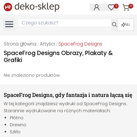
0
0
Produk
Produkty na
AI
Strona główna
Artyści
SpaceFrog Designs
/
/
SpaceFrog Designs Obrazy, Plakaty &
Grafiki
Nie znaleziono produktów.
SpaceFrog Designs, gdy fantazja i natura łączą się
W tej kategorii znajdziesz wydruki od SpaceFrog Designs.
Starannie wydrukowane na różnych materiałach:
Płótno
Drewno
Szkło