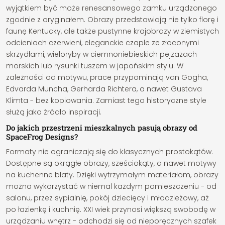
wyjątkiem być może renesansowego zamku urządzonego
zgodnie z oryginałem. Obrazy przedstawiają nie tylko florę i
faunę Kentucky, ale także pustynne krajobrazy w ziemistych
odcieniach czerwieni, eleganckie czaple ze złoconymi
skrzydłami, wieloryby w ciemnoniebieskich pejzażach
morskich lub rysunki tuszem w japońskim stylu. W
zależności od motywu, prace przypominają van Gogha,
Edvarda Muncha, Gerharda Richtera, a nawet Gustava
Klimta - bez kopiowania. Zamiast tego historyczne style
służą jako źródło inspiracji.
Do jakich przestrzeni mieszkalnych pasują obrazy od
SpaceFrog Designs?
Formaty nie ograniczają się do klasycznych prostokątów.
Dostępne są okrągłe obrazy, sześciokąty, a nawet motywy
na kuchenne blaty. Dzięki wytrzymałym materiałom, obrazy
można wykorzystać w niemal każdym pomieszczeniu - od
salonu, przez sypialnię, pokój dziecięcy i młodzieżowy, aż
po łazienkę i kuchnię. XXI wiek przynosi większą swobodę w
urządzaniu wnętrz - odchodzi się od nieporęcznych szafek