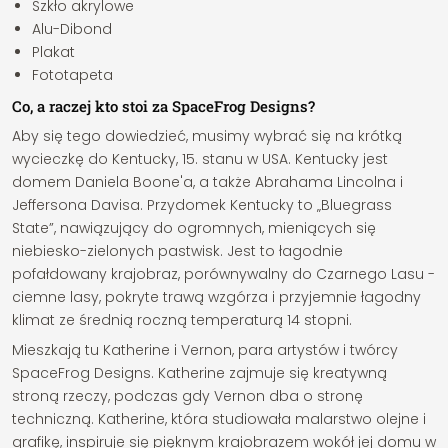
Szkło akrylowe
Alu-Dibond
Plakat
Fototapeta
Co, a raczej kto stoi za SpaceFrog Designs?
Aby się tego dowiedzieć, musimy wybrać się na krótką
wycieczkę do Kentucky, 15. stanu w USA. Kentucky jest
domem Daniela Boone'a, a także Abrahama Lincolna i
Jeffersona Davisa. Przydomek Kentucky to „Bluegrass
State”, nawiązujący do ogromnych, mieniących się
niebiesko-zielonych pastwisk. Jest to łagodnie
pofałdowany krajobraz, porównywalny do Czarnego Lasu -
ciemne lasy, pokryte trawą wzgórza i przyjemnie łagodny
klimat ze średnią roczną temperaturą 14 stopni.
Mieszkają tu Katherine i Vernon, para artystów i twórcy
SpaceFrog Designs. Katherine zajmuje się kreatywną
stroną rzeczy, podczas gdy Vernon dba o stronę
techniczną. Katherine, która studiowała malarstwo olejne i
grafikę, inspiruje się pięknym krajobrazem wokół jej domu w