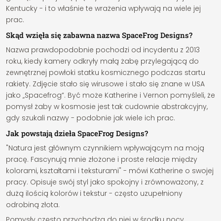
Kentucky - i to właśnie te wrażenia wpływają na wiele jej
prac.
Skąd wzięła się zabawna nazwa SpaceFrog Designs?
Nazwa prawdopodobnie pochodzi od incydentu z 2013
roku, kiedy kamery odkryły małą żabę przylegającą do
zewnętrznej powłoki statku kosmicznego podczas startu
rakiety. Zdjęcie stało się wirusowe i stało się znane w USA
jako „Spacefrog”. Być może Katherine i Vernon pomyśleli, że
pomysł żaby w kosmosie jest tak cudownie abstrakcyjny,
gdy szukali nazwy - podobnie jak wiele ich prac.
Jak powstają dzieła SpaceFrog Designs?
"Natura jest głównym czynnikiem wpływającym na moją
pracę. Fascynują mnie złożone i proste relacje między
kolorami, kształtami i teksturami" - mówi Katherine o swojej
pracy. Opisuje swój styl jako spokojny i zrównoważony, z
dużą ilością kolorów i tekstur - często uzupełniony
odrobiną złota.
Pomysły często przychodzą do niej w środku nocy.