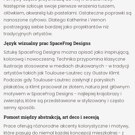
Następnie szkicuje swoje pierwsze wrażenia tuszem,
ołówkiem, akwarelą lub pastelami. Ostateczne poprawki są
nanoszone cyfrowo. Dlatego Katherine i Vernon
postrzegają siebie bardziej jako projektantów niż
tradycyjnych artystów.
Język wizualny prac SpaceFrog Designs
Sztukę SpaceFrog Designs można opisać jako inspirującą,
kolorową i nowoczesną. Technika przypomina klasyczne
ilustracje stosowane w mediach drukowanych - w tradycji
artystów takich jak Toulouse-Lautrec czy Gustav Klimt.
Podczas gdy Toulouse-Lautrec zasłynął z paryskich
plakatów, a Klimt pracował ze złotem, natura jest głównym
motywem w SpaceFrog Designs - najlepiej krajobrazy i
zwierzęta, które są przedstawione w stylizowany i często
senny sposób.
Pomost między abstrakcją, art deco i secesją
Prace oferują różnorodne akcenty kolorystyczne i motywy,
które pasują do niemal każdej koncepcji mieszkalnej - z