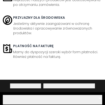
Większość naszych produktów jest dostosowywana
po otrzymaniu zamówienia.
PRZYJAZNY DLA ŚRODOWISKA
Jesteśmy aktywnie zaangażowani w ochronę
środowiska i opracowywanie zrównoważonych
produktów.
PŁATNOŚĆ NA FAKTURĘ
Mamy do dyspozycji szeroki wybór form płatności.
Również płatność na fakturę.
Polityka prywatności
·
Prawo do odstąpienia od umowy
Pomoc