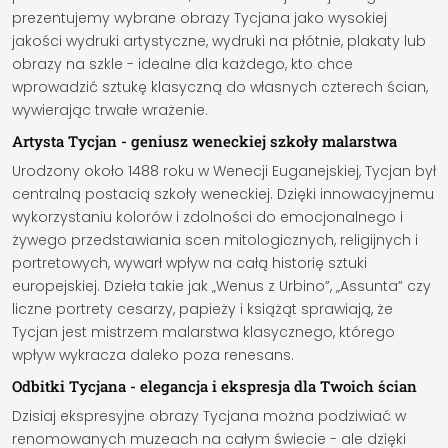
prezentujemy wybrane obrazy Tycjana jako wysokiej
jakości wydruki artystyczne, wydruki na płótnie, plakaty lub
obrazy na szkle - idealne dla każdego, kto chce
wprowadzić sztukę klasyczną do własnych czterech ścian,
wywierając trwałe wrażenie.
Artysta Tycjan - geniusz weneckiej szkoły malarstwa
Urodzony około 1488 roku w Wenecji Euganejskiej, Tycjan był
centralną postacią szkoły weneckiej. Dzięki innowacyjnemu
wykorzystaniu kolorów i zdolności do emocjonalnego i
żywego przedstawiania scen mitologicznych, religijnych i
portretowych, wywarł wpływ na całą historię sztuki
europejskiej. Dzieła takie jak „Wenus z Urbino”, „Assunta” czy
liczne portrety cesarzy, papieży i książąt sprawiają, że
Tycjan jest mistrzem malarstwa klasycznego, którego
wpływ wykracza daleko poza renesans.
Odbitki Tycjana - elegancja i ekspresja dla Twoich ścian
Dzisiaj ekspresyjne obrazy Tycjana można podziwiać w
renomowanych muzeach na całym świecie - ale dzięki