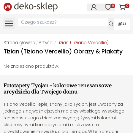
0
0
Produk
Produkty na
AI
Strona główna
Artyści
Tizian (Tiziano Vercellio)
/
/
Tizian (Tiziano Vercellio) Obrazy & Plakaty
Nie znaleziono produktów.
Fototapety Tycjan - kolorowe renesansowe
arcydzieła dla Twojego domu
Tiziano Vecellio, lepiej znany jako Tycjan, jest uważany za
jednego z najważniejszych malarzy włoskiego wysokiego
renesansu. Jego dzieła zachwycają żywymi kolorami,
ekspresyjnymi kompozycjami i mistrzowskim
przedstawieniem światła, ciała i emocji. W tej kategorii