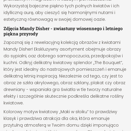
Wykorzystaj bajeczne piękno tych polnych kwiatów i ich
idylliczną aurę, aby cieszyć się harmonijnymi nutami i
estetyczną równowagą w swojej domowej oazie.
Zdjęcia Mandy Disher - zwiastuny wiosennego i letniego
piękna przyrody
Zapoznaj się z rewelacyjną kolekcją obrazów z kwiatami
Mandy Disher! Ekskluzywny asortyment obejmuje obrazy
do sypialni, oaz dobrego samopoczucia, przedpokojów i
kuchni. Odkryj delikatny kwiatowy splendor „The Bouquet”,
który jest idealny do nastrojowych pomieszczeń i emanuje
delikatną letnią inspiracją. Niezależnie od tego, czy jest to
obraz ze szkła akrylowego, obraz szklany, plakat czy obraz
drewniany - wspaniała gra światła w tle tworzy naturalne
efekty i szczególnie skutecznie podkreśla delikatne rośliny
kwiatowe.
Kolorowy motyw kwiatowy „Maki w słoiku” to prawdziwy
klasyk i prawdziwa atrakcja dla oka, która emanuje
przytulną atmosferą w Twoim domu dzięki imponująco