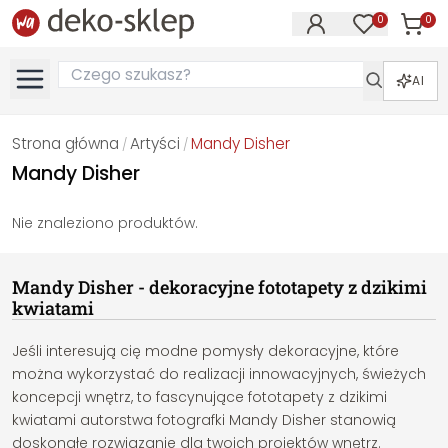
0
0
Produk
Produkty na
AI
Strona główna
Artyści
Mandy Disher
/
/
Mandy Disher
Nie znaleziono produktów.
Mandy Disher - dekoracyjne fototapety z dzikimi
kwiatami
Jeśli interesują cię modne pomysły dekoracyjne, które
można wykorzystać do realizacji innowacyjnych, świeżych
koncepcji wnętrz, to fascynujące fototapety z dzikimi
kwiatami autorstwa fotografki Mandy Disher stanowią
doskonałe rozwiązanie dla twoich projektów wnętrz.