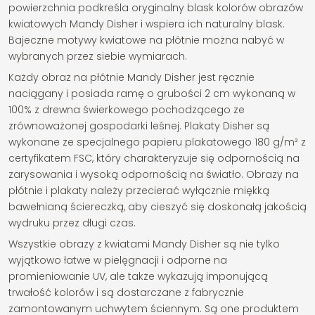
powierzchnia podkreśla oryginalny blask kolorów obrazów
kwiatowych Mandy Disher i wspiera ich naturalny blask.
Bajeczne motywy kwiatowe na płótnie można nabyć w
wybranych przez siebie wymiarach.
Każdy obraz na płótnie Mandy Disher jest ręcznie
naciągany i posiada ramę o grubości 2 cm wykonaną w
100% z drewna świerkowego pochodzącego ze
zrównoważonej gospodarki leśnej. Plakaty Disher są
wykonane ze specjalnego papieru plakatowego 180 g/m² z
certyfikatem FSC, który charakteryzuje się odpornością na
zarysowania i wysoką odpornością na światło. Obrazy na
płótnie i plakaty należy przecierać wyłącznie miękką
bawełnianą ściereczką, aby cieszyć się doskonałą jakością
wydruku przez długi czas.
Wszystkie obrazy z kwiatami Mandy Disher są nie tylko
wyjątkowo łatwe w pielęgnacji i odporne na
promieniowanie UV, ale także wykazują imponującą
trwałość kolorów i są dostarczane z fabrycznie
zamontowanym uchwytem ściennym. Są one produktem