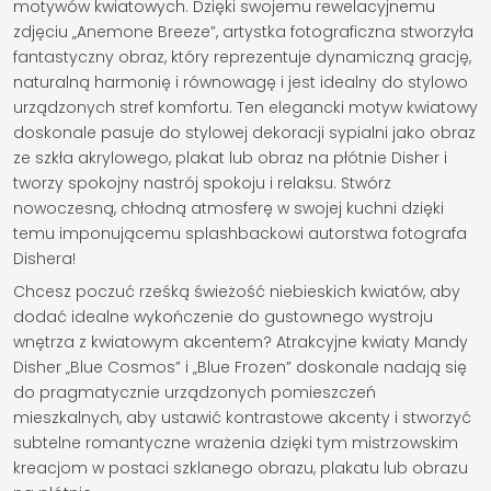
motywów kwiatowych. Dzięki swojemu rewelacyjnemu
zdjęciu „Anemone Breeze”, artystka fotograficzna stworzyła
fantastyczny obraz, który reprezentuje dynamiczną grację,
naturalną harmonię i równowagę i jest idealny do stylowo
urządzonych stref komfortu. Ten elegancki motyw kwiatowy
doskonale pasuje do stylowej dekoracji sypialni jako obraz
ze szkła akrylowego, plakat lub obraz na płótnie Disher i
tworzy spokojny nastrój spokoju i relaksu. Stwórz
nowoczesną, chłodną atmosferę w swojej kuchni dzięki
temu imponującemu splashbackowi autorstwa fotografa
Dishera!
Chcesz poczuć rześką świeżość niebieskich kwiatów, aby
dodać idealne wykończenie do gustownego wystroju
wnętrza z kwiatowym akcentem? Atrakcyjne kwiaty Mandy
Disher „Blue Cosmos” i „Blue Frozen” doskonale nadają się
do pragmatycznie urządzonych pomieszczeń
mieszkalnych, aby ustawić kontrastowe akcenty i stworzyć
subtelne romantyczne wrażenia dzięki tym mistrzowskim
kreacjom w postaci szklanego obrazu, plakatu lub obrazu