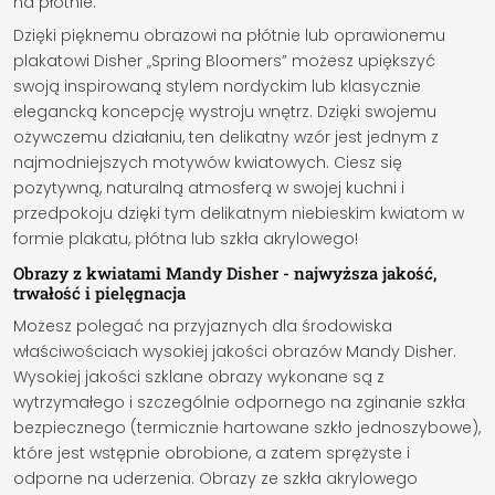
na płótnie.
Dzięki pięknemu obrazowi na płótnie lub oprawionemu
plakatowi Disher „Spring Bloomers” możesz upiększyć
swoją inspirowaną stylem nordyckim lub klasycznie
elegancką koncepcję wystroju wnętrz. Dzięki swojemu
ożywczemu działaniu, ten delikatny wzór jest jednym z
najmodniejszych motywów kwiatowych. Ciesz się
pozytywną, naturalną atmosferą w swojej kuchni i
przedpokoju dzięki tym delikatnym niebieskim kwiatom w
formie plakatu, płótna lub szkła akrylowego!
Obrazy z kwiatami Mandy Disher - najwyższa jakość,
trwałość i pielęgnacja
Możesz polegać na przyjaznych dla środowiska
właściwościach wysokiej jakości obrazów Mandy Disher.
Wysokiej jakości szklane obrazy wykonane są z
wytrzymałego i szczególnie odpornego na zginanie szkła
bezpiecznego (termicznie hartowane szkło jednoszybowe),
które jest wstępnie obrobione, a zatem sprężyste i
odporne na uderzenia. Obrazy ze szkła akrylowego