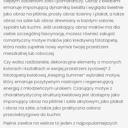
ciepłym odcieniom żółci i pomarańczy. Obraz z kwiatami
emanuje imponującą dynamiką światła i wygląda świetnie
jako obraz na płótnie, prosty obraz ścienny i plakat, a także
obraz na szkle lub obraz drewniany w każdym salonie,
sypialni lub kuchni. Jeśli urzekający obraz maków ma dla
ciebie szczególną fascynację, możesz również zakupić
romantyczny motyw maków jako kreatywną fototapetę,
która nada zupełnie nowy wymiar twojej przestrzeni
mieszkalnej lub roboczej.
Czy wolisz rzeźbiarskie, dekoracyjne elementy o mocnych
kolorach i kształtach w swojej przestrzeni życiowej? Z
fototapetą kwiatową „Keeping Summer” wybrałeś motyw,
który emanuje pozytywnym nastrojem i regenerującą
energią z młodzieńczym urokiem. Czarujący motyw z
charakterystyczną strukturą kwiatową jest dostępny jako
imponujący obraz na płótnie i szkle akrylowym, jako plakat
i obraz na szkle, a także jako praktyczna osłona
przeciwbryzgowa do kuchni.
Piękne zawilce na wietrze to jeden z najpopularniejszych