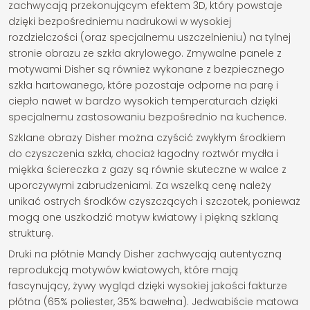
zachwycają przekonującym efektem 3D, który powstaje
dzięki bezpośredniemu nadrukowi w wysokiej
rozdzielczości (oraz specjalnemu uszczelnieniu) na tylnej
stronie obrazu ze szkła akrylowego. Zmywalne panele z
motywami Disher są również wykonane z bezpiecznego
szkła hartowanego, które pozostaje odporne na parę i
ciepło nawet w bardzo wysokich temperaturach dzięki
specjalnemu zastosowaniu bezpośrednio na kuchence.
Szklane obrazy Disher można czyścić zwykłym środkiem
do czyszczenia szkła, chociaż łagodny roztwór mydła i
miękka ściereczka z gazy są równie skuteczne w walce z
uporczywymi zabrudzeniami. Za wszelką cenę należy
unikać ostrych środków czyszczących i szczotek, ponieważ
mogą one uszkodzić motyw kwiatowy i piękną szklaną
strukturę.
Druki na płótnie Mandy Disher zachwycają autentyczną
reprodukcją motywów kwiatowych, które mają
fascynujący, żywy wygląd dzięki wysokiej jakości fakturze
płótna (65% poliester, 35% bawełna). Jedwabiście matowa