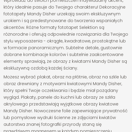
Wprowadź do swoich pomieszczeń indywidualny akcent,
który idealnie pasuje do Twojego charakteru! Dekoracyjne
fototapety Mandy Disher urzekają swoim ekskluzywnym
urokiem i są predestynowane do tworzenia wspaniałych
akcentów. Różne formaty fototapet Selektion są
różnorodne i oferują odpowiednie rozwiązania dla Twojego
stylu wyposażenia - okrągłe, kwadratowe, prostokątne lub
w formacie panoramicznym. Subtelne detale, gustownie
dobrane kombinacje kolorów i subtelnie zaakcentowane
elementy sprawiają, że obrazy z kwiatami Mandy Disher są
ekskluzywną ozdobą każdej ściany.
Możesz wybrać plakat, obraz na płótnie, obraz na szkle lub
obraz drewniany z motywami kwiatowymi Mandy Disher,
który spełni Twoje oczekiwania i będzie miał pożądany
wygląd. Plakaty, panele do kuchni lub obrazy ze szkła
akrylowego przedstawiają wyjątkowe obrazy kwiatowe
Mandy Disher. Nowoczesne folie zapewniające prywatność
lub pomysłowe wydruki ścienne ze zdjęciami kwiatów
autorstwa znanej fotografki przyrody staną się
prawdziwym magnesem w każdym pomieszczeniu.