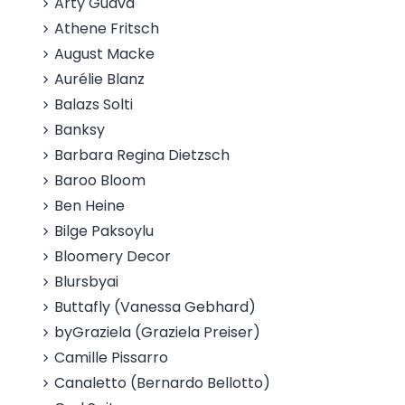
Arty Guava
Athene Fritsch
August Macke
Aurélie Blanz
Balazs Solti
Banksy
Barbara Regina Dietzsch
Baroo Bloom
Ben Heine
Bilge Paksoylu
Bloomery Decor
Blursbyai
Buttafly (Vanessa Gebhard)
byGraziela (Graziela Preiser)
Camille Pissarro
Canaletto (Bernardo Bellotto)