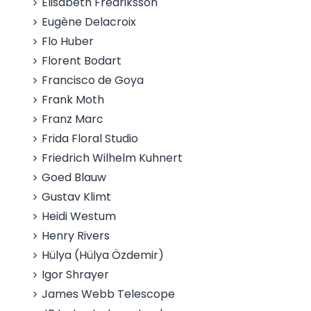
Elisabeth Fredriksson
Eugène Delacroix
Flo Huber
Florent Bodart
Francisco de Goya
Frank Moth
Franz Marc
Frida Floral Studio
Friedrich Wilhelm Kuhnert
Goed Blauw
Gustav Klimt
Heidi Westum
Henry Rivers
Hülya (Hülya Özdemir)
Igor Shrayer
James Webb Telescope