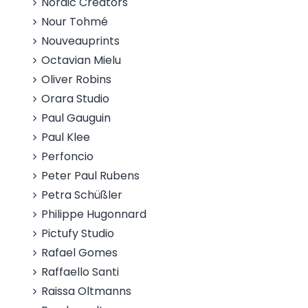
Nordic Creators
Nour Tohmé
Nouveauprints
Octavian Mielu
Oliver Robins
Orara Studio
Paul Gauguin
Paul Klee
Perfoncio
Peter Paul Rubens
Petra Schüßler
Philippe Hugonnard
Pictufy Studio
Rafael Gomes
Raffaello Santi
Raissa Oltmanns