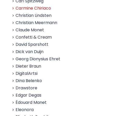
Carl Spitzweg
Carmine Chiriaco
Christian Lindsten
Christian Meermann
Claude Monet
Confetti & Cream
David Sparshott
Dick van Duijn
Georg Dionysius Ehret
Dieter Braun
DigitalArtsi
Dina Belenko
Drawstore
Edgar Degas
Édouard Manet
Eleonora