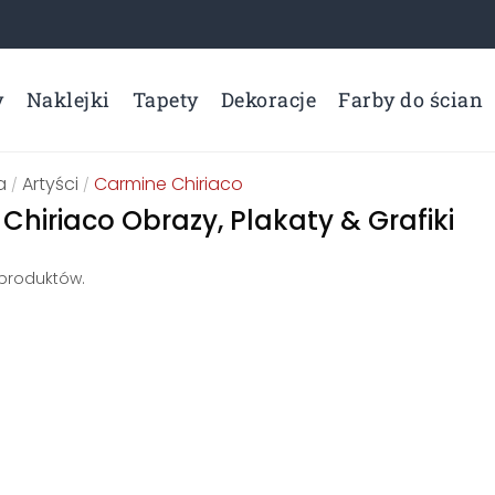
y
Naklejki
Tapety
Dekoracje
Farby do ścian
a
Artyści
Carmine Chiriaco
/
/
Chiriaco Obrazy, Plakaty & Grafiki
 produktów.