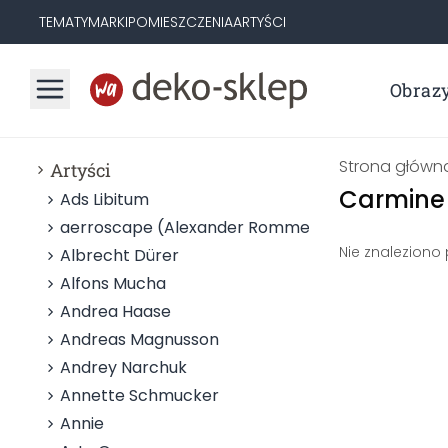
TEMATY
MARKI
POMIESZCZENIA
ARTYŚCI
Obraz
Strona główn
Artyści
Carmine 
Ads Libitum
aerroscape (Alexander Rommel)
Nie znaleziono
Albrecht Dürer
Alfons Mucha
Andrea Haase
Andreas Magnusson
Andrey Narchuk
Annette Schmucker
Annie