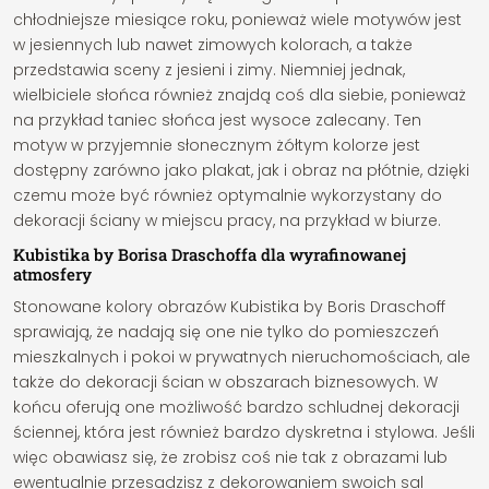
chłodniejsze miesiące roku, ponieważ wiele motywów jest
w jesiennych lub nawet zimowych kolorach, a także
przedstawia sceny z jesieni i zimy. Niemniej jednak,
wielbiciele słońca również znajdą coś dla siebie, ponieważ
na przykład taniec słońca jest wysoce zalecany. Ten
motyw w przyjemnie słonecznym żółtym kolorze jest
dostępny zarówno jako plakat, jak i obraz na płótnie, dzięki
czemu może być również optymalnie wykorzystany do
dekoracji ściany w miejscu pracy, na przykład w biurze.
Kubistika by Borisa Draschoffa dla wyrafinowanej
atmosfery
Stonowane kolory obrazów Kubistika by Boris Draschoff
sprawiają, że nadają się one nie tylko do pomieszczeń
mieszkalnych i pokoi w prywatnych nieruchomościach, ale
także do dekoracji ścian w obszarach biznesowych. W
końcu oferują one możliwość bardzo schludnej dekoracji
ściennej, która jest również bardzo dyskretna i stylowa. Jeśli
więc obawiasz się, że zrobisz coś nie tak z obrazami lub
ewentualnie przesadzisz z dekorowaniem swoich sal