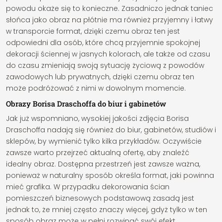
powodu okaże się to konieczne. Zasadniczo jednak taniec
słońca jako obraz na płótnie ma również przyjemny i łatwy
w transporcie format, dzięki czemu obraz ten jest
odpowiedni dla osób, które chcą przyjemnie spokojnej
dekoracji ściennej w jasnych kolorach, ale także od czasu
do czasu zmieniają swoją sytuację życiową z powodów
zawodowych lub prywatnych, dzięki czemu obraz ten
może podróżować z nimi w dowolnym momencie.
Obrazy Borisa Draschoffa do biur i gabinetów
Jak już wspomniano, wysokiej jakości zdjęcia Borisa
Draschoffa nadają się również do biur, gabinetów, studiów i
sklepów, by wymienić tylko kilka przykładów. Oczywiście
zawsze warto przejrzeć aktualną ofertę, aby znaleźć
idealny obraz. Dostępna przestrzeń jest zawsze ważna,
ponieważ w naturalny sposób określa format, jaki powinna
mieć grafika. W przypadku dekorowania ścian
pomieszczeń biznesowych podstawową zasadą jest
jednak to, że mniej często znaczy więcej, gdyż tylko w ten
sposób obraz może w pełni rozwinąć swój efekt.