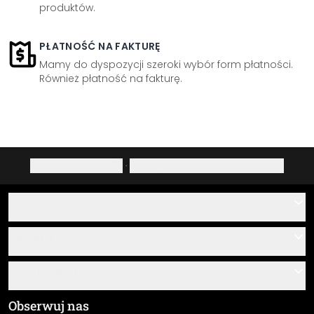
produktów.
PŁATNOŚĆ NA FAKTURĘ
Mamy do dyspozycji szeroki wybór form płatności.
Również płatność na fakturę.
Polityka prywatności
·
Prawo do odstąpienia od umowy
Pomoc
Kontakt
Usługa
O nas
Instrukcje klejenia i montażu
Informacja
Często zadawane pytania
Przegląd materiałów
Ogólne Warunki Handlowe (OWH)
Obserwuj nas