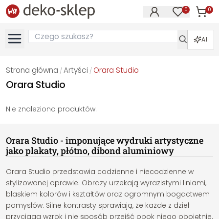
0
0
Produk
Produkty na
AI
Strona główna
Artyści
Orara Studio
/
/
Orara Studio
Nie znaleziono produktów.
Orara Studio - imponujące wydruki artystyczne
jako plakaty, płótno, dibond aluminiowy
Orara Studio przedstawia codzienne i niecodzienne w
stylizowanej oprawie. Obrazy urzekają wyrazistymi liniami,
blaskiem kolorów i kształtów oraz ogromnym bogactwem
pomysłów. Silne kontrasty sprawiają, że każde z dzieł
przyciąga wzrok i nie sposób przejść obok niego obojętnie.