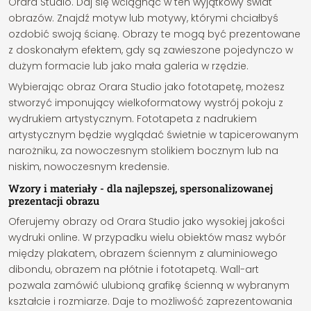
Orara Studio. Daj się wciągnąć w ten wyjątkowy świat
obrazów. Znajdź motyw lub motywy, którymi chciałbyś
ozdobić swoją ścianę. Obrazy te mogą być prezentowane
z doskonałym efektem, gdy są zawieszone pojedynczo w
dużym formacie lub jako mała galeria w rzędzie.
Wybierając obraz Orara Studio jako fototapetę, możesz
stworzyć imponujący wielkoformatowy wystrój pokoju z
wydrukiem artystycznym. Fototapeta z nadrukiem
artystycznym będzie wyglądać świetnie w tapicerowanym
narożniku, za nowoczesnym stolikiem bocznym lub na
niskim, nowoczesnym kredensie.
Wzory i materiały - dla najlepszej, spersonalizowanej
prezentacji obrazu
Oferujemy obrazy od Orara Studio jako wysokiej jakości
wydruki online. W przypadku wielu obiektów masz wybór
między plakatem, obrazem ściennym z aluminiowego
dibondu, obrazem na płótnie i fototapetą. Wall-art
pozwala zamówić ulubioną grafikę ścienną w wybranym
kształcie i rozmiarze. Daje to możliwość zaprezentowania