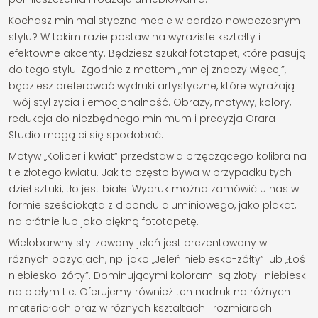
Kochasz minimalistyczne meble w bardzo nowoczesnym
stylu? W takim razie postaw na wyraziste kształty i
efektowne akcenty. Będziesz szukał fototapet, które pasują
do tego stylu. Zgodnie z mottem „mniej znaczy więcej”,
będziesz preferować wydruki artystyczne, które wyrażają
Twój styl życia i emocjonalność. Obrazy, motywy, kolory,
redukcja do niezbędnego minimum i precyzja Orara
Studio mogą ci się spodobać.
Motyw „Koliber i kwiat” przedstawia brzęczącego kolibra na
tle złotego kwiatu. Jak to często bywa w przypadku tych
dzieł sztuki, tło jest białe. Wydruk można zamówić u nas w
formie sześciokąta z dibondu aluminiowego, jako plakat,
na płótnie lub jako piękną fototapetę.
Wielobarwny stylizowany jeleń jest prezentowany w
różnych pozycjach, np. jako „Jeleń niebiesko-żółty” lub „Łoś
niebiesko-żółty”. Dominującymi kolorami są złoty i niebieski
na białym tle. Oferujemy również ten nadruk na różnych
materiałach oraz w różnych kształtach i rozmiarach.