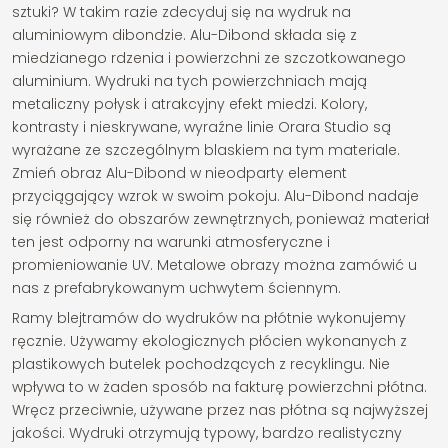
sztuki? W takim razie zdecyduj się na wydruk na
aluminiowym dibondzie. Alu-Dibond składa się z
miedzianego rdzenia i powierzchni ze szczotkowanego
aluminium. Wydruki na tych powierzchniach mają
metaliczny połysk i atrakcyjny efekt miedzi. Kolory,
kontrasty i nieskrywane, wyraźne linie Orara Studio są
wyrażane ze szczególnym blaskiem na tym materiale.
Zmień obraz Alu-Dibond w nieodparty element
przyciągający wzrok w swoim pokoju. Alu-Dibond nadaje
się również do obszarów zewnętrznych, ponieważ materiał
ten jest odporny na warunki atmosferyczne i
promieniowanie UV. Metalowe obrazy można zamówić u
nas z prefabrykowanym uchwytem ściennym.
Ramy blejtramów do wydruków na płótnie wykonujemy
ręcznie. Używamy ekologicznych płócien wykonanych z
plastikowych butelek pochodzących z recyklingu. Nie
wpływa to w żaden sposób na fakturę powierzchni płótna.
Wręcz przeciwnie, używane przez nas płótna są najwyższej
jakości. Wydruki otrzymują typowy, bardzo realistyczny