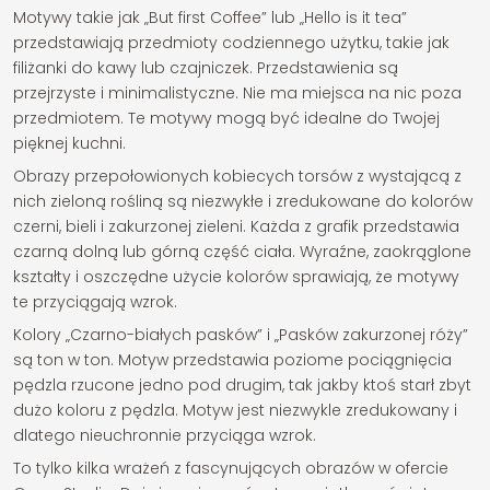
Motywy takie jak „But first Coffee” lub „Hello is it tea”
przedstawiają przedmioty codziennego użytku, takie jak
filiżanki do kawy lub czajniczek. Przedstawienia są
przejrzyste i minimalistyczne. Nie ma miejsca na nic poza
przedmiotem. Te motywy mogą być idealne do Twojej
pięknej kuchni.
Obrazy przepołowionych kobiecych torsów z wystającą z
nich zieloną rośliną są niezwykłe i zredukowane do kolorów
czerni, bieli i zakurzonej zieleni. Każda z grafik przedstawia
czarną dolną lub górną część ciała. Wyraźne, zaokrąglone
kształty i oszczędne użycie kolorów sprawiają, że motywy
te przyciągają wzrok.
Kolory „Czarno-białych pasków” i „Pasków zakurzonej róży”
są ton w ton. Motyw przedstawia poziome pociągnięcia
pędzla rzucone jedno pod drugim, tak jakby ktoś starł zbyt
dużo koloru z pędzla. Motyw jest niezwykle zredukowany i
dlatego nieuchronnie przyciąga wzrok.
To tylko kilka wrażeń z fascynujących obrazów w ofercie