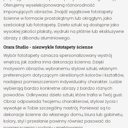
Oferujemy wyselekcjonowaną różnorodność
imponujących obrazów. Znajdź wyjątkowe fototapety
ścienne w formacie prostokątnym lub okrągłym, jako
sześciokąt lub fototapetę. Dzieła sztuki są dostępne jako
wysokiej jakości plakaty, wydruki na płótnie lub ekskluzywne
obrazy z dibondu aluminiowego.
Orara Studio - niezwykłe fototapety ścienne
Wybór fototapety oznacza spersonalizowany wystrój
wnętrza, jak żadna inna dekoracja ścienna. Dzięki
motywom obrazów, wybranemu stylowi sztuki, własnym
preferencjom dotyczącym określonych kolorów i kształtów,
nadajesz pomieszczeniom indywidualny charakter. Ludzie
wybierają bardzo konkretne obrazy z bardzo różnych
powodów. Odkrywasz dzieło sztuki, które trafia w Twój gust.
Obraz odpowiada Twojemu charakterowi, stylowi życia i
wywołuje w Tobie szczególny nastrój. Ponieważ są to
dekoracje ścienne do własnego domu, biura lub gabinetu,
kolory, styl i przesłanie powinny również pasować do
pomieszczenia i rodzaju umeblowania.