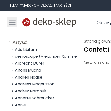
TEMATY
MARKI
POMIESZCZENIA
ARTYŚCI
Obraz
Strona główn
Artyści
Confetti
Ads Libitum
aerroscape (Alexander Rommel)
Nie znaleziono
Albrecht Dürer
Alfons Mucha
Andrea Haase
Andreas Magnusson
Andrey Narchuk
Annette Schmucker
Annie