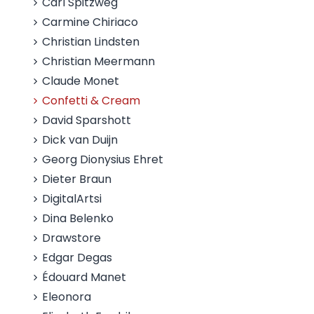
Carl Spitzweg
Carmine Chiriaco
Christian Lindsten
Christian Meermann
Claude Monet
Confetti & Cream
David Sparshott
Dick van Duijn
Georg Dionysius Ehret
Dieter Braun
DigitalArtsi
Dina Belenko
Drawstore
Edgar Degas
Édouard Manet
Eleonora