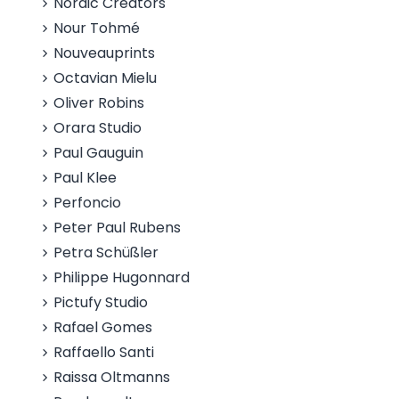
Nordic Creators
Nour Tohmé
Nouveauprints
Octavian Mielu
Oliver Robins
Orara Studio
Paul Gauguin
Paul Klee
Perfoncio
Peter Paul Rubens
Petra Schüßler
Philippe Hugonnard
Pictufy Studio
Rafael Gomes
Raffaello Santi
Raissa Oltmanns