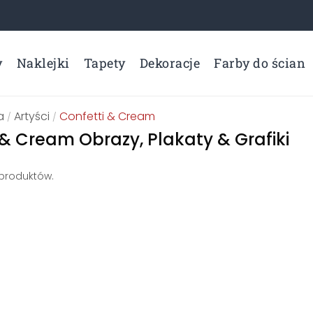
y
Naklejki
Tapety
Dekoracje
Farby do ścian
a
Artyści
Confetti & Cream
/
/
 & Cream Obrazy, Plakaty & Grafiki
 produktów.