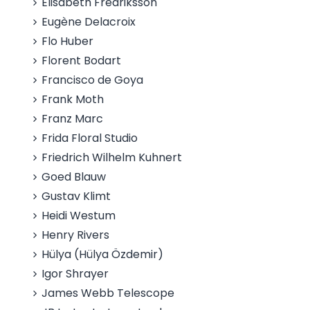
Elisabeth Fredriksson
Eugène Delacroix
Flo Huber
Florent Bodart
Francisco de Goya
Frank Moth
Franz Marc
Frida Floral Studio
Friedrich Wilhelm Kuhnert
Goed Blauw
Gustav Klimt
Heidi Westum
Henry Rivers
Hülya (Hülya Özdemir)
Igor Shrayer
James Webb Telescope