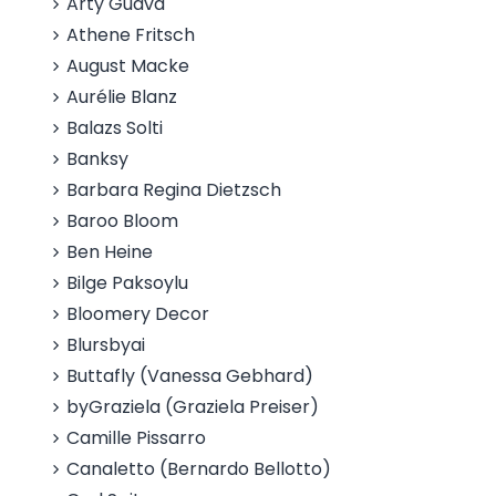
Arty Guava
Athene Fritsch
August Macke
Aurélie Blanz
Balazs Solti
Banksy
Barbara Regina Dietzsch
Baroo Bloom
Ben Heine
Bilge Paksoylu
Bloomery Decor
Blursbyai
Buttafly (Vanessa Gebhard)
byGraziela (Graziela Preiser)
Camille Pissarro
Canaletto (Bernardo Bellotto)