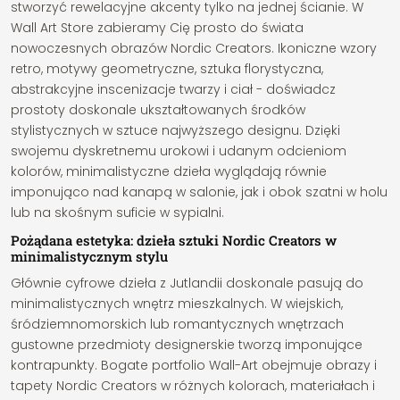
stworzyć rewelacyjne akcenty tylko na jednej ścianie. W
Wall Art Store zabieramy Cię prosto do świata
nowoczesnych obrazów Nordic Creators. Ikoniczne wzory
retro, motywy geometryczne, sztuka florystyczna,
abstrakcyjne inscenizacje twarzy i ciał - doświadcz
prostoty doskonale ukształtowanych środków
stylistycznych w sztuce najwyższego designu. Dzięki
swojemu dyskretnemu urokowi i udanym odcieniom
kolorów, minimalistyczne dzieła wyglądają równie
imponująco nad kanapą w salonie, jak i obok szatni w holu
lub na skośnym suficie w sypialni.
Pożądana estetyka: dzieła sztuki Nordic Creators w
minimalistycznym stylu
Głównie cyfrowe dzieła z Jutlandii doskonale pasują do
minimalistycznych wnętrz mieszkalnych. W wiejskich,
śródziemnomorskich lub romantycznych wnętrzach
gustowne przedmioty designerskie tworzą imponujące
kontrapunkty. Bogate portfolio Wall-Art obejmuje obrazy i
tapety Nordic Creators w różnych kolorach, materiałach i