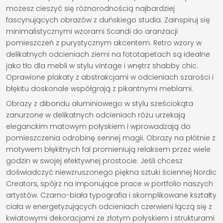
możesz cieszyć się różnorodnością najbardziej
fascynujących obrazów z duńskiego studia. Zainspiruj się
minimalistycznymi wzorami Scandi do aranżacji
pomieszczeń z purystycznym akcentem. Retro wzory w
delikatnych odcieniach ziemi na fototapetach są idealne
jako tło dla mebli w stylu vintage i wnętrz shabby chic.
Oprawione plakaty z abstrakcjami w odcieniach szarości i
błękitu doskonale współgrają z pikantnymi meblami.
Obrazy z dibondu aluminiowego w stylu sześciokąta
zanurzone w delikatnych odcieniach różu urzekają
eleganckim matowym połyskiem i wprowadzają do
pomieszczenia odrobinę sennej magii. Obrazy na płótnie z
motywem błękitnych fal promieniują relaksem przez wiele
godzin w swojej efektywnej prostocie. Jeśli chcesz
doświadczyć niewzruszonego piękna sztuki ściennej Nordic
Creators, spójrz na imponujące prace w portfolio naszych
artystów. Czarno-biała typografia i skomplikowane kształty
ciała w energetyzujących odcieniach czerwieni łączą się z
kwiatowymi dekoracjami ze złotym połyskiem i strukturami