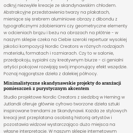
odkryj niezwykłe kreacje ze skandynawskim chłodem.
Abstrakcyjne przedstawienia twarzy na plakatach,
mieniące się srebrem aluminiowe obrazy z dibondu z
typograficznymi zdobieniami czy geometryczne elementy
w odcieniach brązu i beżu na obrazach na płótnie - w
naszym sklepie czeka na Ciebie szeroki repertuar wysokiej
jakości kompozycji Nordic Creators w różnych rodzajach
materiału, formatach i rozmiarach. Czy to w salonie,
przedpokoju, sypialni czy kreatywnym biurze - ci genialni
artyści pokojowi rozwijają swój imponujący efekt wszędzie.
Poznaj najgorętsze dzieła z dalekiej północy.
Minimalistyczne skandynawskie projekty do aranżacji
pomieszczeń z purystycznym akcentem
Studio projektowe Nordic Creators z siedzibą w Herning w
Jutlandii oferuje głównie cyfrowo tworzone dzieła sztuki
inspirowane trendami ze Skandynawii. Każda ze stylowych
kreacji jest przeplatana osobistą historią artystów i
pozostawia widzowi wystarczająco dużo miejsca na
własne interpretacje. W naszym sklepie internetowym