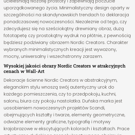
ucieleśniają filozofię prostoty i zapewniają poczucie
uporządkowanego życia. Minimalistyczny design oparty w
szczególności na skandynawskich trendach to deklaracja
ponadczasowej nowoczesności. Niezależnie od tego, czy
zdecydujesz się na sześciokątny drewniany obraz, dużą
fototapetę czy prostokątny wydruk na płótnie, z pewnością
będziesz podziwiany obrazem Nordic Creators. Charakter
wybranych minimalistycznych kreacji jest wyważony,
mocny, uniwersalny i wszechstronny zarazem.
Wysokiej jakości obrazy Nordic Creators w atrakcyjnych
cenach w Wall-Art
Dekoracje ścienne Nordic Creators w abstrakcyjnym,
eleganckim stylu wnoszą swój autentyczny urok do
każdego pomieszczenia, czy to przedpokoju, kuchni,
salonu, biura czy pokoju nastolatka. Duńska marka jest
uosobieniem nowoczesnych projektów Scandi,
obejmujących kształty i twarze, elementy geometryczne,
odważne elementy graficzne, typografię i motywy
krajobrazowe w ekscytujących kolorach i kształtach. Prace