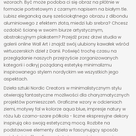
wzorach. Być może podoba ci się obraz na płótnie w
formacie portretowym z czarnym napisem na białym tle.
Lubisz elegancką aurę sześciokątnego obrazu z dibondu
aluminiowego z efektem złota, miedzi lub srebra? Chcesz
ozdobić ścianę w swoim biurze artystycznym,
abstrakcyjnym plakatem? Przejdź przez drzwi studia w
galerii online Wall Art i znajdź swój ulubiony kawałek wśród
wirtuozerskich dzieł z Danii. Poświęć trochę czasu na
przeglądanie naszych przejrzyście zorganizowanych
kategorii i odkryj pożądaną estetykę minimalizmu
inspirowanego stylem nordyckim we wszystkich jego
aspektach.
Dzieła sztuki Nordic Creators w minimalistycznym stylu
otwierają fantastyczne możliwości dla charyzmatycznych
projektów pomieszczeń. Graficzne wzory w odcieniach
ziemi, motywy fal w kolorze aqua blue, impresje natury w
różu lub czarno-szare półkola - liczne ekspresyjne dekory
inspirują oko swoją estetyczną mocą. Rozbite na
podstawowe elementy dzieła w fascynujący sposób