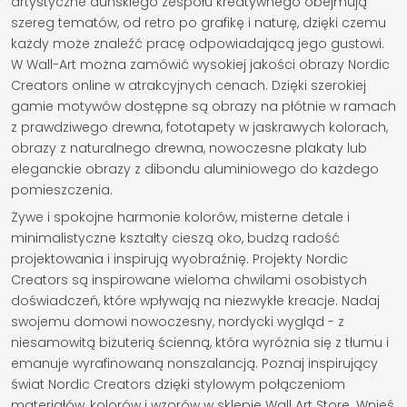
artystyczne duńskiego zespołu kreatywnego obejmują
szereg tematów, od retro po grafikę i naturę, dzięki czemu
każdy może znaleźć pracę odpowiadającą jego gustowi.
W Wall-Art można zamówić wysokiej jakości obrazy Nordic
Creators online w atrakcyjnych cenach. Dzięki szerokiej
gamie motywów dostępne są obrazy na płótnie w ramach
z prawdziwego drewna, fototapety w jaskrawych kolorach,
obrazy z naturalnego drewna, nowoczesne plakaty lub
eleganckie obrazy z dibondu aluminiowego do każdego
pomieszczenia.
Żywe i spokojne harmonie kolorów, misterne detale i
minimalistyczne kształty cieszą oko, budzą radość
projektowania i inspirują wyobraźnię. Projekty Nordic
Creators są inspirowane wieloma chwilami osobistych
doświadczeń, które wpływają na niezwykłe kreacje. Nadaj
swojemu domowi nowoczesny, nordycki wygląd - z
niesamowitą biżuterią ścienną, która wyróżnia się z tłumu i
emanuje wyrafinowaną nonszalancją. Poznaj inspirujący
świat Nordic Creators dzięki stylowym połączeniom
materiałów, kolorów i wzorów w sklepie Wall Art Store. Wnieś