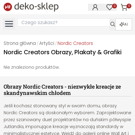
0
0
Produk
Produkty na
AI
Strona główna
Artyści
Nordic Creators
/
/
Nordic Creators Obrazy, Plakaty & Grafiki
Nie znaleziono produktów.
Obrazy Nordic Creators - niezwykłe kreacje ze
skandynawskim chłodem
Jeśli kochasz stonowany styl w swoim domu, obrazy
Nordic Creators są doskonałym wyborem. Zaprojektowane
przez szanowany duet projektantów na duńskim półwyspie
Jutlandia, imponujące kreacje wyznaczają standardy w
minimalistycznej estetyce. Wejdź do galerii online Wall Art i