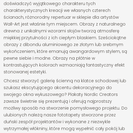
doświadczyć wyjątkowego charakteru tych
charakterystycznych kreacji we własnych czterech
ścianach, różnorodny repertuar w sklepie dla artystów
Wall-Art jest właśnie tym miejscem. Obrazy z naturalnego
drewna z unikalnymi wzorami słojów tworzą atmosferę
miękkiej przytulności z ich ciepłym blaskiem. Sześciokątne
obrazy z dibondu aluminiowego ze złotym lub srebrnym
wykończeniem, które emanują awangardowym stylem, są
pewne siebie i modne. Obrazy na płótnie w
kontrastujących kolorach wzmacniają fantastyczny efekt
stonowanej estetyki.
Chcesz stworzyć galerię ścienną na klatce schodowej lub
szukasz ekscytującego akcentu dekoracyjnego do
swojego okna wykuszowego? Plakaty Nordic Creators
zawsze świetnie się prezentują i oferują najprostszy
możliwy sposób na stworzenie pomysłowego projektu. Do
ulubionych należą nasze fototapety stworzone przez
duński zespół projektantów i wykonane z niezwykle
wytrzymałej włókniny, które mogą wypełnić cały pokój lub