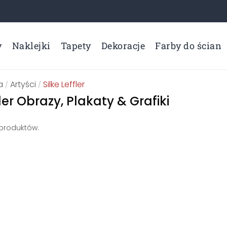
y
Naklejki
Tapety
Dekoracje
Farby do ścian
a
Artyści
Silke Leffler
/
/
fler Obrazy, Plakaty & Grafiki
 produktów.