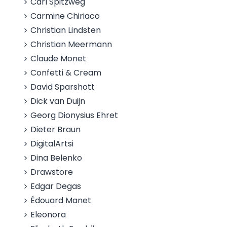
Carl Spitzweg
Carmine Chiriaco
Christian Lindsten
Christian Meermann
Claude Monet
Confetti & Cream
David Sparshott
Dick van Duijn
Georg Dionysius Ehret
Dieter Braun
DigitalArtsi
Dina Belenko
Drawstore
Edgar Degas
Édouard Manet
Eleonora