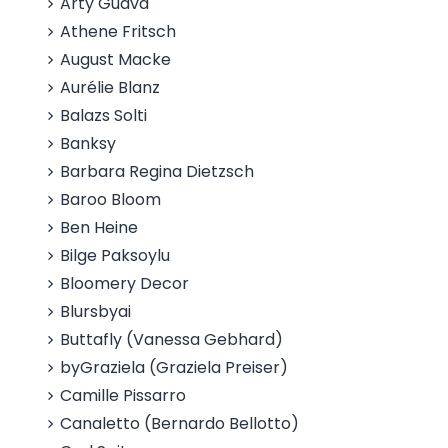
Arty Guava
Athene Fritsch
August Macke
Aurélie Blanz
Balazs Solti
Banksy
Barbara Regina Dietzsch
Baroo Bloom
Ben Heine
Bilge Paksoylu
Bloomery Decor
Blursbyai
Buttafly (Vanessa Gebhard)
byGraziela (Graziela Preiser)
Camille Pissarro
Canaletto (Bernardo Bellotto)