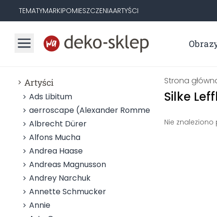
TEMATY
MARKI
POMIESZCZENIA
ARTYŚCI
Obraz
Strona główn
Artyści
Silke Lef
Ads Libitum
aerroscape (Alexander Rommel)
Nie znaleziono
Albrecht Dürer
Alfons Mucha
Andrea Haase
Andreas Magnusson
Andrey Narchuk
Annette Schmucker
Annie