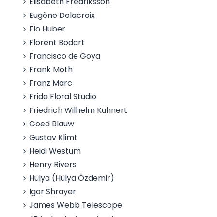
Elisabeth Fredriksson
Eugène Delacroix
Flo Huber
Florent Bodart
Francisco de Goya
Frank Moth
Franz Marc
Frida Floral Studio
Friedrich Wilhelm Kuhnert
Goed Blauw
Gustav Klimt
Heidi Westum
Henry Rivers
Hülya (Hülya Özdemir)
Igor Shrayer
James Webb Telescope