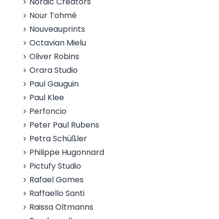
Nordic Creators
Nour Tohmé
Nouveauprints
Octavian Mielu
Oliver Robins
Orara Studio
Paul Gauguin
Paul Klee
Perfoncio
Peter Paul Rubens
Petra Schüßler
Philippe Hugonnard
Pictufy Studio
Rafael Gomes
Raffaello Santi
Raissa Oltmanns