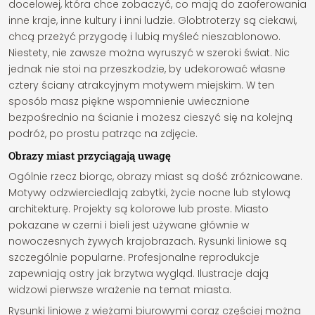
docelowej, która chce zobaczyć, co mają do zaoferowania
inne kraje, inne kultury i inni ludzie. Globtroterzy są ciekawi,
chcą przeżyć przygodę i lubią myśleć nieszablonowo.
Niestety, nie zawsze można wyruszyć w szeroki świat. Nic
jednak nie stoi na przeszkodzie, by udekorować własne
cztery ściany atrakcyjnym motywem miejskim. W ten
sposób masz piękne wspomnienie uwiecznione
bezpośrednio na ścianie i możesz cieszyć się na kolejną
podróż, po prostu patrząc na zdjęcie.
Obrazy miast przyciągają uwagę
Ogólnie rzecz biorąc, obrazy miast są dość zróżnicowane.
Motywy odzwierciedlają zabytki, życie nocne lub stylową
architekturę. Projekty są kolorowe lub proste. Miasto
pokazane w czerni i bieli jest używane głównie w
nowoczesnych żywych krajobrazach. Rysunki liniowe są
szczególnie popularne. Profesjonalne reprodukcje
zapewniają ostry jak brzytwa wygląd. Ilustracje dają
widzowi pierwsze wrażenie na temat miasta.
Rysunki liniowe z wieżami biurowymi coraz częściej można