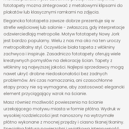
fototapety można zintegrować z metalowymi klipsami do
plakatów lub klasycznymi ramkami na zdjęcia.
Elegancka fototapeta zawsze dobrze prezentuje się w
strefie wejściowej lub salonie - zwłaszcza, gdy interpretacje
odzwierciedlają metropolie. Motyw fototapety Nowy Jork
jest bardzo popularny. Wielu z nas ma oko na ten uroczy
metropolitalny styl. Oczywiście biała tapeta z włókniny
zachwyca i inspiruje. Zasadniczo fototapety oferują wiele
kreatywnych pomysłów na dekorację ścian. Tapety z
włókniny są najwyższej jakości. Najlepsi sprzedawcy mogą
nawet ukryć drobne niedoskonałości bez żadnych
problemów. Ani czas namaczania, ani czasochłonne
etapy pracy nie są wymagane, aby zastosować elegancki
element przyciągający wzrok na ścianie.
Masz również możliwość powieszenia na ścianie
urzekającego motywu miasta w formie płótna. Wydruk w
wysokiej rozdzielczości jest nanoszony na wytrzymałe
płótno wykonane z mocnej przędzy i ciasno tkanej tkaniny.
Specjalna faktura powierzchni i wyjątkowa intensywność