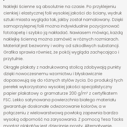
Naklejki ścienne są absolutnie na czasie. Po przyklejeniu
cienkiej i elastycznej folii wysokiej jakości do ściany, wydruk
sztuki miasta wygląda tak, jakby został namalowany. Dzięki
samoprzylepnej folii można indywidualnie pozycjonować
fototapetę i szybko ją nakładać. Nawiasem mówiąc, każdą
naklejkę ścienną można zamówić w różnych rozmiarach.
Materiał jest bezwonny i wolny od szkodliwych substancji.
Grafika sprawia również, że pokój wygląda zachęcająco i
przytulnie.
Okrągłe plakaty z nadrukowaną stolicą zdobywają punkty
dzięki nowoczesnemu wzornictwu i błyskawicznie
dopasowują się do różnych stylów życia. Do produkcji tych
perełek wykorzystano wysokiej jakości specjalistyczny
papier plakatowy o gramaturze 200 g/m² z certyfikatem
FSC. Lekko satynowana powierzchnia białego materiału
gwarantuje doskonałe odwzorowanie kolorów, a w
połączeniu z wielowarstwową powłoką zapewnia bardzo
wysoką odporność na zarysowania. Z pomocą Tesa Tacks
montaż plakatów jest dziecinnie prosty. Alternatywnie,