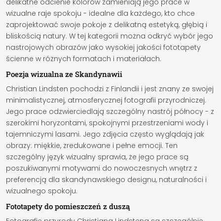
delikatne odcienie kolorów zamieniają jego prace w
wizualne raje spokoju - idealne dla każdego, kto chce
zaprojektować swoje pokoje z delikatną estetyką, głębią i
bliskością natury. W tej kategorii można odkryć wybór jego
nastrojowych obrazów jako wysokiej jakości fototapety
ścienne w różnych formatach i materiałach.
Poezja wizualna ze Skandynawii
Christian Lindsten pochodzi z Finlandii i jest znany ze swojej
minimalistycznej, atmosferycznej fotografii przyrodniczej.
Jego prace odzwierciedlają szczególny nastrój północy - z
szerokimi horyzontami, spokojnymi przestrzeniami wody i
tajemniczymi lasami. Jego zdjęcia często wyglądają jak
obrazy: miękkie, zredukowane i pełne emocji. Ten
szczególny język wizualny sprawia, że jego prace są
poszukiwanymi motywami do nowoczesnych wnętrz z
preferencją dla skandynawskiego designu, naturalności i
wizualnego spokoju.
Fototapety do pomieszczeń z duszą