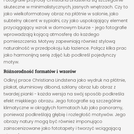
Fotografie przyrody Christiana Lindstena są szczególnie
skuteczne w minimalistycznych, jasnych wnętrzach. Czy to
jako wielkoformatowy obraz na płótnie w salonie, jako
subtelny akcent w sypialni, czy jako uspokajający element
przyciągający wzrok w domowym biurze - jego fotografie
wprowadzają kojącą atmosferę do każdego
pomieszczenia. Motywy zapewniają również stylową
naturalność w przedpokoju lub łazience. Połącz kilka prac
jako harmonijną serię zdjęć lub podkreśl pojedynczy
motyw.
Różnorodność formatów i wzorów
Odkryj prace Christiana Lindstena jako wydruk na płótnie,
plakat, aluminiowy dibond, szklany obraz lub obraz z
twardej pianki - każda wersja na swój sposób podkreśla
efekt miękkiego obrazu. Jego fotografie są szczególnie
klimatyczne w okrągłych formatach lub jako panoramy,
ponieważ podkreślają głębię i rozległość motywów. Jego
obrazy natury mogą być również imponująco
zainscenizowane jako fototapety i tworzyć wciągającą