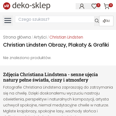
0
0
Produk
Produkty na
AI
Strona główna
Artyści
Christian Lindsten
/
/
Christian Lindsten Obrazy, Plakaty & Grafiki
Nie znaleziono produktów.
Zdjęcia Christiana Lindstena - senne ujęcia
natury pełne światła, ciszy i atmosfery
Fotografie Christiana Lindstena zapraszają do zatrzymania
się na chwilę. Dzięki doskonałemu wyczuciu nastroju
oświetlenia, perspektyw i naturalnych kompozycji, artysta
uchwycił spokojne, niemal medytacyjne chwile w naturze.
Mgliste krajobrazy, spokojne lasy, wschody słońca i