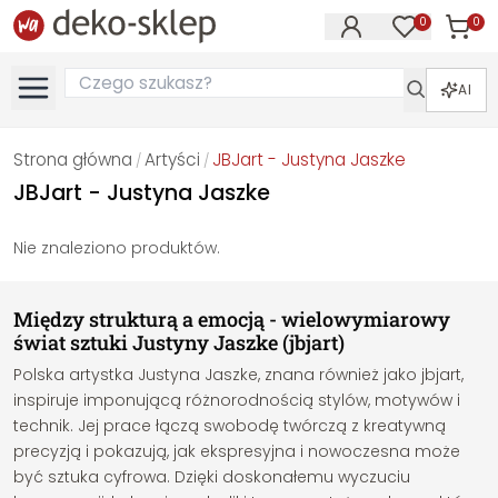
0
0
Produk
Produkty na
AI
Strona główna
Artyści
JBJart - Justyna Jaszke
/
/
JBJart - Justyna Jaszke
Nie znaleziono produktów.
Między strukturą a emocją - wielowymiarowy
świat sztuki Justyny Jaszke (jbjart)
Polska artystka Justyna Jaszke, znana również jako jbjart,
inspiruje imponującą różnorodnością stylów, motywów i
technik. Jej prace łączą swobodę twórczą z kreatywną
precyzją i pokazują, jak ekspresyjna i nowoczesna może
być sztuka cyfrowa. Dzięki doskonałemu wyczuciu