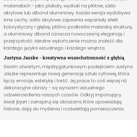
materiałach - jako plakaty, wydruki na płótnie, szkło
akrylowe lub dibond aluminiowy. Każda wersja wydobywa
inne cechy: szkło akrylowe zapewnia wspaniały efekt
kolorystyczny i głębię, płótno podkreśla malarską strukturę,
a aluminiowy dibond oznacza nowoczesną elegancję i
przejrzystość. Idealne wykończenie można znaleźć dla
każdego języka wizualnego i każdego wnętrza.
Justyna Jaszke - kreatywna wszechstronność z głębią
Swoim otwartym, międzygatunkowym podejściem Justyna
Jaszke reprezentuje nową generację sztuki cyfrowej, która
łączy emocje, estetykę i treść. Jej prace to coś więcej niż
dekoracyjne obrazy - są wyrazem wizualnego
odzwierciedlenia naszych czasów. Odkryj imponujący
świat jbjart i zainspiruj się obrazami, które opowiadają
historie, dają do myślenia i rozświetlają pomieszczenia.