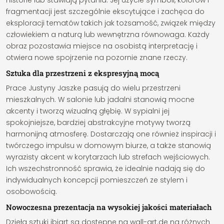
historie lub stawiają pytania. Jej użycie symboli, kolorów i
fragmentacji jest szczególnie ekscytujące i zachęca do
eksploracji tematów takich jak tożsamość, związek między
człowiekiem a naturą lub wewnętrzna równowaga. Każdy
obraz pozostawia miejsce na osobistą interpretację i
otwiera nowe spojrzenie na pozornie znane rzeczy.
Sztuka dla przestrzeni z ekspresyjną mocą
Prace Justyny Jaszke pasują do wielu przestrzeni
mieszkalnych. W salonie lub jadalni stanowią mocne
akcenty i tworzą wizualną głębię. W sypialni jej
spokojniejsze, bardziej abstrakcyjne motywy tworzą
harmonijną atmosferę. Dostarczają one również inspiracji i
twórczego impulsu w domowym biurze, a także stanowią
wyrazisty akcent w korytarzach lub strefach wejściowych.
Ich wszechstronność sprawia, że idealnie nadają się do
indywidualnych koncepcji pomieszczeń ze stylem i
osobowością.
Nowoczesna prezentacja na wysokiej jakości materiałach
Dzieła sztuki jbjart są dostępne na wall-art.de na różnych