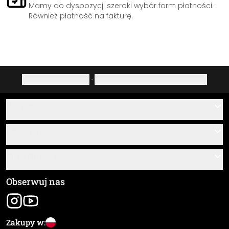
Mamy do dyspozycji szeroki wybór form płatności.
Również płatność na fakturę.
Polityka prywatności
·
Prawo do odstąpienia od umowy
Pomoc
Kontakt
Usługa
O nas
Instrukcje klejenia i montażu
Informacja
Często zadawane pytania
Przegląd materiałów
Ogólne Warunki Handlowe (OWH)
Obserwuj nas
Śledzenie przesyłki
Dane firmy
Wysyłka i koszty
Zakupy w: