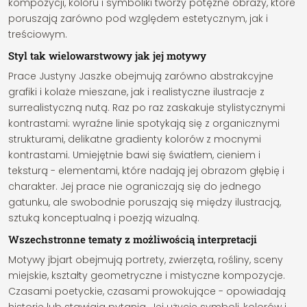
kompozycji, koloru i symboliki tworzy potężne obrazy, które
poruszają zarówno pod względem estetycznym, jak i
treściowym.
Styl tak wielowarstwowy jak jej motywy
Prace Justyny Jaszke obejmują zarówno abstrakcyjne
grafiki i kolaże mieszane, jak i realistyczne ilustracje z
surrealistyczną nutą. Raz po raz zaskakuje stylistycznymi
kontrastami: wyraźne linie spotykają się z organicznymi
strukturami, delikatne gradienty kolorów z mocnymi
kontrastami. Umiejętnie bawi się światłem, cieniem i
teksturą - elementami, które nadają jej obrazom głębię i
charakter. Jej prace nie ograniczają się do jednego
gatunku, ale swobodnie poruszają się między ilustracją,
sztuką konceptualną i poezją wizualną.
Wszechstronne tematy z możliwością interpretacji
Motywy jbjart obejmują portrety, zwierzęta, rośliny, sceny
miejskie, kształty geometryczne i mistyczne kompozycje.
Czasami poetyckie, czasami prowokujące - opowiadają