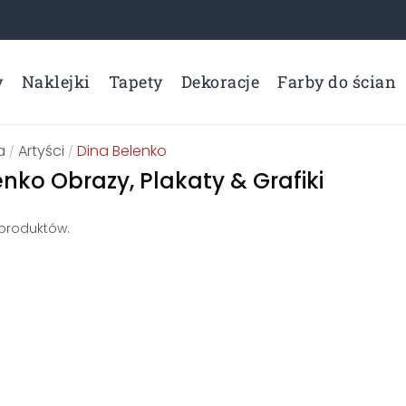
y
Naklejki
Tapety
Dekoracje
Farby do ścian
a
Artyści
Dina Belenko
/
/
enko Obrazy, Plakaty & Grafiki
 produktów.