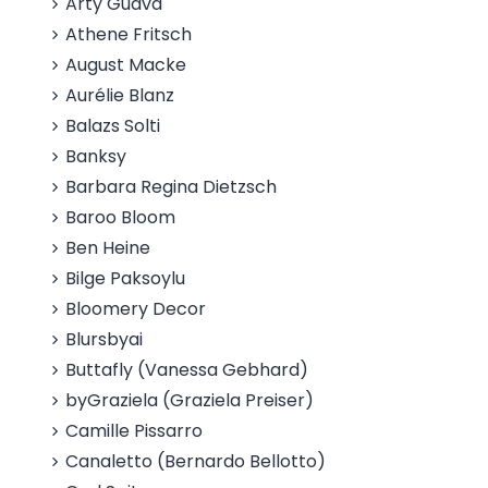
Arty Guava
Athene Fritsch
August Macke
Aurélie Blanz
Balazs Solti
Banksy
Barbara Regina Dietzsch
Baroo Bloom
Ben Heine
Bilge Paksoylu
Bloomery Decor
Blursbyai
Buttafly (Vanessa Gebhard)
byGraziela (Graziela Preiser)
Camille Pissarro
Canaletto (Bernardo Bellotto)