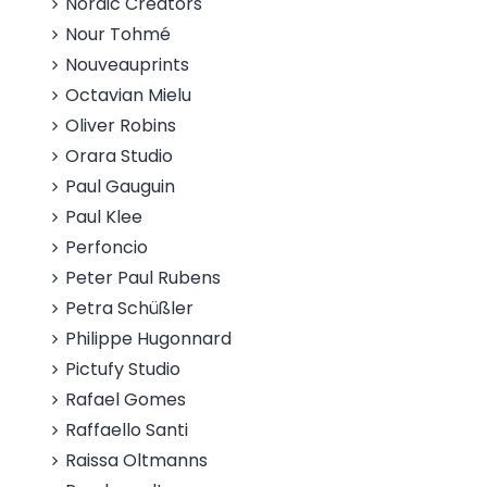
Nordic Creators
Nour Tohmé
Nouveauprints
Octavian Mielu
Oliver Robins
Orara Studio
Paul Gauguin
Paul Klee
Perfoncio
Peter Paul Rubens
Petra Schüßler
Philippe Hugonnard
Pictufy Studio
Rafael Gomes
Raffaello Santi
Raissa Oltmanns