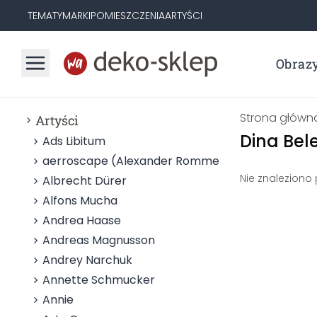
TEMATY
MARKI
POMIESZCZENIA
ARTYŚCI
Obraz
Strona główn
Artyści
Dina Bel
Ads Libitum
aerroscape (Alexander Rommel)
Nie znaleziono
Albrecht Dürer
Alfons Mucha
Andrea Haase
Andreas Magnusson
Andrey Narchuk
Annette Schmucker
Annie