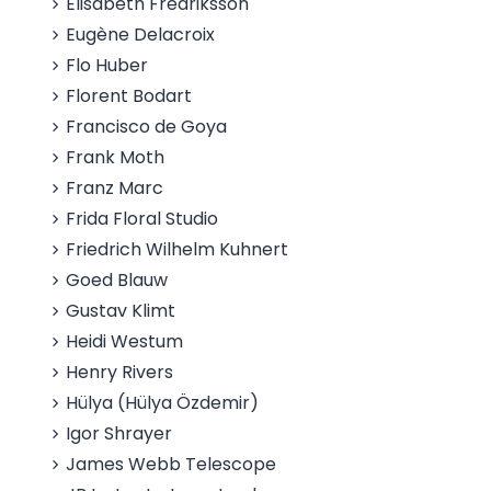
Elisabeth Fredriksson
Eugène Delacroix
Flo Huber
Florent Bodart
Francisco de Goya
Frank Moth
Franz Marc
Frida Floral Studio
Friedrich Wilhelm Kuhnert
Goed Blauw
Gustav Klimt
Heidi Westum
Henry Rivers
Hülya (Hülya Özdemir)
Igor Shrayer
James Webb Telescope