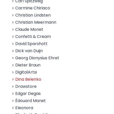
Carl Spitzweg
Carmine Chiriaco
Christian Lindsten
Christian Meermann
Claude Monet
Confetti & Cream
David Sparshott
Dick van Duijn
Georg Dionysius Ehret
Dieter Braun
DigitalArtsi
Dina Belenko
Drawstore
Edgar Degas
Édouard Manet
Eleonora