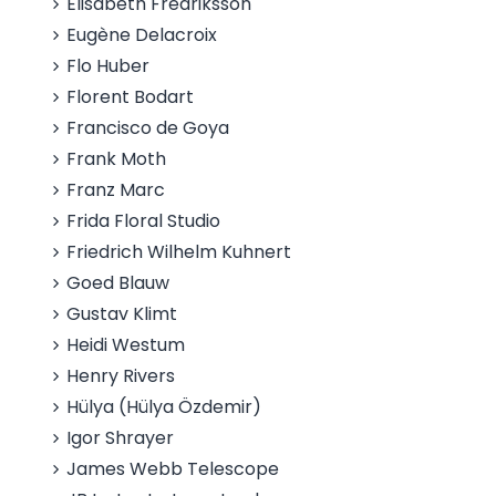
Elisabeth Fredriksson
Eugène Delacroix
Flo Huber
Florent Bodart
Francisco de Goya
Frank Moth
Franz Marc
Frida Floral Studio
Friedrich Wilhelm Kuhnert
Goed Blauw
Gustav Klimt
Heidi Westum
Henry Rivers
Hülya (Hülya Özdemir)
Igor Shrayer
James Webb Telescope