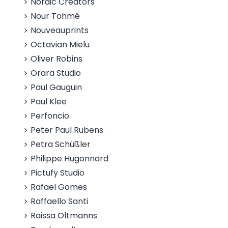
Nordic Creators
Nour Tohmé
Nouveauprints
Octavian Mielu
Oliver Robins
Orara Studio
Paul Gauguin
Paul Klee
Perfoncio
Peter Paul Rubens
Petra Schüßler
Philippe Hugonnard
Pictufy Studio
Rafael Gomes
Raffaello Santi
Raissa Oltmanns