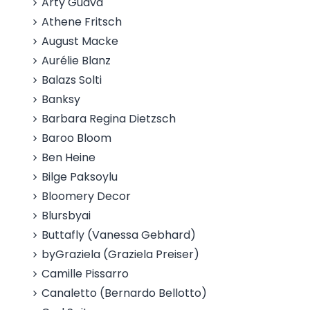
Arty Guava
Athene Fritsch
August Macke
Aurélie Blanz
Balazs Solti
Banksy
Barbara Regina Dietzsch
Baroo Bloom
Ben Heine
Bilge Paksoylu
Bloomery Decor
Blursbyai
Buttafly (Vanessa Gebhard)
byGraziela (Graziela Preiser)
Camille Pissarro
Canaletto (Bernardo Bellotto)