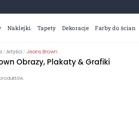
y
Naklejki
Tapety
Dekoracje
Farby do ścian
a
Artyści
Jeans Brown
/
/
own Obrazy, Plakaty & Grafiki
 produktów.