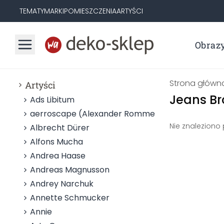
TEMATY
MARKI
POMIESZCZENIA
ARTYŚCI
Obraz
Strona główn
Artyści
Jeans Br
Ads Libitum
aerroscape (Alexander Rommel)
Nie znaleziono
Albrecht Dürer
Alfons Mucha
Andrea Haase
Andreas Magnusson
Andrey Narchuk
Annette Schmucker
Annie