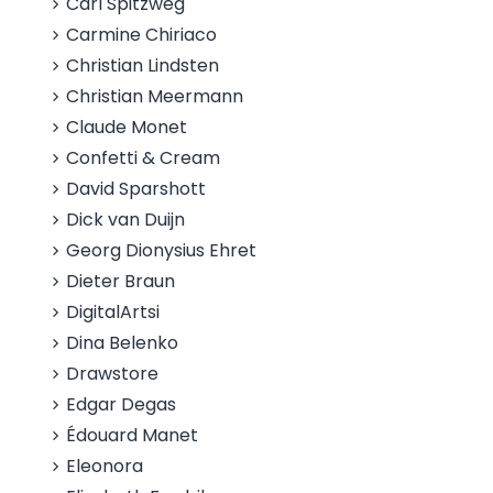
Carl Spitzweg
Carmine Chiriaco
Christian Lindsten
Christian Meermann
Claude Monet
Confetti & Cream
David Sparshott
Dick van Duijn
Georg Dionysius Ehret
Dieter Braun
DigitalArtsi
Dina Belenko
Drawstore
Edgar Degas
Édouard Manet
Eleonora