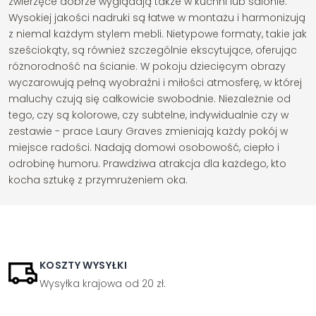
zwierzęce dobrze wyglądają także w kuchni lub salonie.
Wysokiej jakości nadruki są łatwe w montażu i harmonizują
z niemal każdym stylem mebli. Nietypowe formaty, takie jak
sześciokąty, są również szczególnie ekscytujące, oferując
różnorodność na ścianie. W pokoju dziecięcym obrazy
wyczarowują pełną wyobraźni i miłości atmosferę, w której
maluchy czują się całkowicie swobodnie. Niezależnie od
tego, czy są kolorowe, czy subtelne, indywidualnie czy w
zestawie - prace Laury Graves zmieniają każdy pokój w
miejsce radości. Nadają domowi osobowość, ciepło i
odrobinę humoru. Prawdziwa atrakcja dla każdego, kto
kocha sztukę z przymrużeniem oka.
KOSZTY WYSYŁKI
Wysyłka krajowa od 20 zł.