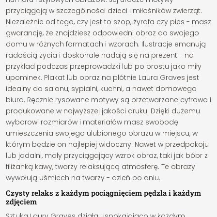
przyciągają w szczególności dzieci i miłośników zwierząt.
Niezależnie od tego, czy jest to szop, żyrafa czy pies - masz
gwarancję, że znajdziesz odpowiedni obraz do swojego
domu w różnych formatach i wzorach. Ilustracje emanują
radością życia i doskonale nadają się na prezent - na
przykład podczas przeprowadzki lub po prostu jako miły
upominek. Plakat lub obraz na płótnie Laura Graves jest
idealny do salonu, sypialni, kuchni, a nawet domowego
biura. Ręcznie rysowane motywy są przetwarzane cyfrowo i
produkowane w najwyższej jakości druku. Dzięki dużemu
wyborowi rozmiarów i materiałów masz swobodę
umieszczenia swojego ulubionego obrazu w miejscu, w
którym będzie on najlepiej widoczny. Nawet w przedpokoju
lub jadalni, mały przyciągający wzrok obraz, taki jak bóbr z
filiżanką kawy, tworzy relaksującą atmosferę. Te obrazy
wywołują uśmiech na twarzy - dzień po dniu.
Czysty relaks z każdym pociągnięciem pędzla i każdym
zdjęciem
Sztuka Laury Graves działa uspokajająco w każdym