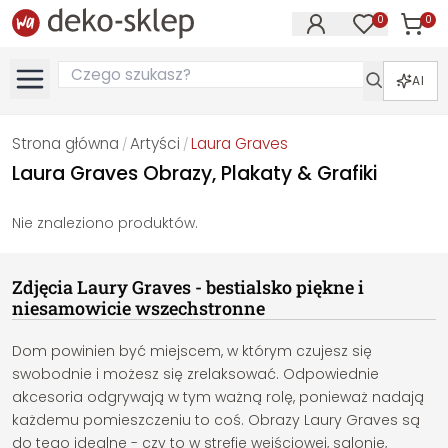
0
0
Produk
Produkty na
AI
Strona główna
Artyści
Laura Graves
/
/
Laura Graves Obrazy, Plakaty & Grafiki
Nie znaleziono produktów.
Zdjęcia Laury Graves - bestialsko piękne i
niesamowicie wszechstronne
Dom powinien być miejscem, w którym czujesz się
swobodnie i możesz się zrelaksować. Odpowiednie
akcesoria odgrywają w tym ważną rolę, ponieważ nadają
każdemu pomieszczeniu to coś. Obrazy Laury Graves są
do tego idealne - czy to w strefie wejściowej, salonie,