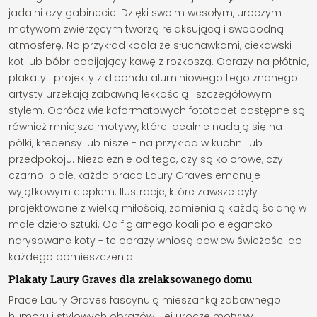
jadalni czy gabinecie. Dzięki swoim wesołym, uroczym
motywom zwierzęcym tworzą relaksującą i swobodną
atmosferę. Na przykład koala ze słuchawkami, ciekawski
kot lub bóbr popijający kawę z rozkoszą. Obrazy na płótnie,
plakaty i projekty z dibondu aluminiowego tego znanego
artysty urzekają zabawną lekkością i szczegółowym
stylem. Oprócz wielkoformatowych fototapet dostępne są
również mniejsze motywy, które idealnie nadają się na
półki, kredensy lub nisze - na przykład w kuchni lub
przedpokoju. Niezależnie od tego, czy są kolorowe, czy
czarno-białe, każda praca Laury Graves emanuje
wyjątkowym ciepłem. Ilustracje, które zawsze były
projektowane z wielką miłością, zamieniają każdą ścianę w
małe dzieło sztuki. Od figlarnego koali po elegancko
narysowane koty - te obrazy wniosą powiew świeżości do
każdego pomieszczenia.
Plakaty Laury Graves dla zrelaksowanego domu
Prace Laury Graves fascynują mieszanką zabawnego
humoru i stylowych obrazów. Jej urocze motywy