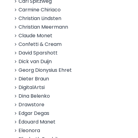
Carl Spitzweg
Carmine Chiriaco
Christian Lindsten
Christian Meermann
Claude Monet
Confetti & Cream
David Sparshott
Dick van Duijn
Georg Dionysius Ehret
Dieter Braun
DigitalArtsi
Dina Belenko
Drawstore
Edgar Degas
Édouard Manet
Eleonora