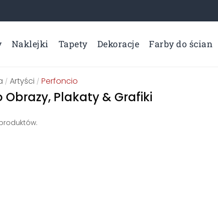
y
Naklejki
Tapety
Dekoracje
Farby do ścian
a
Artyści
Perfoncio
/
/
 Obrazy, Plakaty & Grafiki
 produktów.