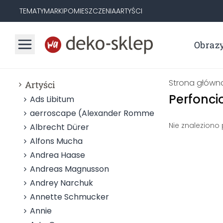
TEMATY
MARKI
POMIESZCZENIA
ARTYŚCI
Obraz
Strona główn
Artyści
Perfoncio
Ads Libitum
aerroscape (Alexander Rommel)
Nie znaleziono
Albrecht Dürer
Alfons Mucha
Andrea Haase
Andreas Magnusson
Andrey Narchuk
Annette Schmucker
Annie