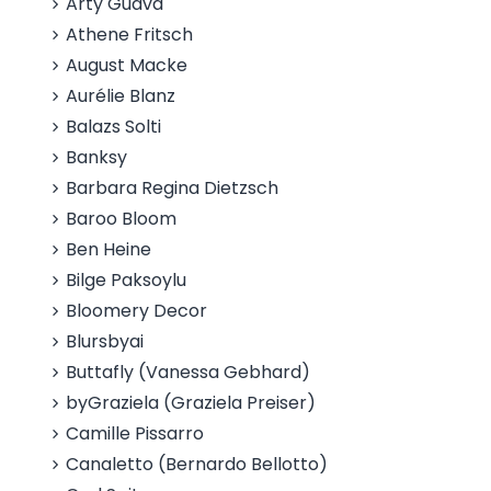
Arty Guava
Athene Fritsch
August Macke
Aurélie Blanz
Balazs Solti
Banksy
Barbara Regina Dietzsch
Baroo Bloom
Ben Heine
Bilge Paksoylu
Bloomery Decor
Blursbyai
Buttafly (Vanessa Gebhard)
byGraziela (Graziela Preiser)
Camille Pissarro
Canaletto (Bernardo Bellotto)