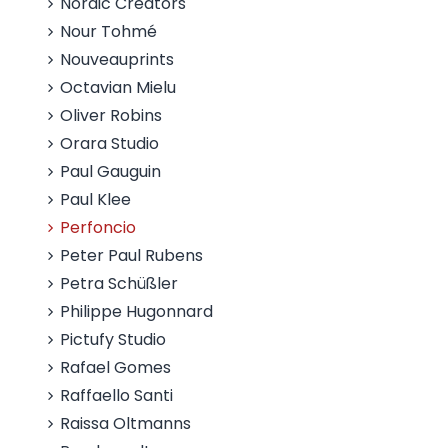
Nordic Creators
Nour Tohmé
Nouveauprints
Octavian Mielu
Oliver Robins
Orara Studio
Paul Gauguin
Paul Klee
Perfoncio
Peter Paul Rubens
Petra Schüßler
Philippe Hugonnard
Pictufy Studio
Rafael Gomes
Raffaello Santi
Raissa Oltmanns