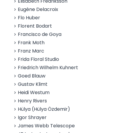
Elisabeth Fredriksson
Eugène Delacroix
Flo Huber
Florent Bodart
Francisco de Goya
Frank Moth
Franz Marc
Frida Floral Studio
Friedrich Wilhelm Kuhnert
Goed Blauw
Gustav Klimt
Heidi Westum
Henry Rivers
Hülya (Hülya Özdemir)
Igor Shrayer
James Webb Telescope