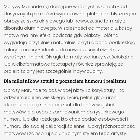
Motywy Marunde są dostępne w różnych wzorach - od
klasycznych plakatów i wydruków na płótnie po błyszczące
obrazy ze szkła akrylowego lub nowoczesne formaty z
dibondu aluminiowego. W zależności od materiału, każdy
motyw ma inny efekt: podczas gdy plakaty i płótna
wyglądają przytulnie i naturalnie, akryl i dibond podkreślają
kolory i kontury - idealne do nowoczesnych wnętrz z
wyraźnymi liniami. Okrągłe formaty, warianty sześciokątne
lub wielkoformatowe fototapety również sprawiają, że
projekt ściany jest szczególnie indywidualny.
Dla miłośników sztuki z poczuciem humoru i realizmu
Obrazy Marunde to coś więcej niż tylko karykatury - to
odzwierciedlenia wiejskiego życia, pełne głębi i ironii.
Idealnie nadają się na prezent dla fanów wiejskich
motywów, dla osób z zamiłowaniem do rysunkowego
humoru lub dla każdego, kto chce dodać osobowości i
humoru do swojej dekoracji ściennej. Odkryj różnorodność
motywów i zainspiruj się unikalnym stylem tego artysty.