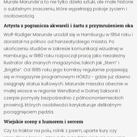
Murale Marunde'a to nie tylko dzieła sztuki, ale małe historie
o subtelnym znaczeniu, które wypełniają pokoje życiem i
osobowością.
Artysta z pogranicza akwareli i żartu z przymrużeniem oka
Wolf-Rüdiger Marunde urodził się w Hamburgu w 1954 roku i
dorastał na północ od hanzeatyckiego miasta. Po
ukończeniu studiów w zakresie komunikacji wizualnej w
Hamburgu, w 1980 roku rozpoczął pracę jako niezależny
ilustrator dla znanych magazynów, takich jak „Stern” i
„Brigitte”. Od 1995 roku jego komiksy regularnie pojawiają
się w magazynie programowym HÖRZU - gdzie już dawno
osiągnęły status kultowych. Marunde mieszka obecnie w
małej wiosce w regionie Wendland w Dolnej Saksonii i
czerpie pomysły bezpośrednio z północnoniemieckich
prowincji, których osobliwości karykaturuje delikatnym
pociągnięciem pędzla.
Wiejskie sceny z humorem i sercem
Czy to traktor na polu, rolnik z psem, uparte kury czy