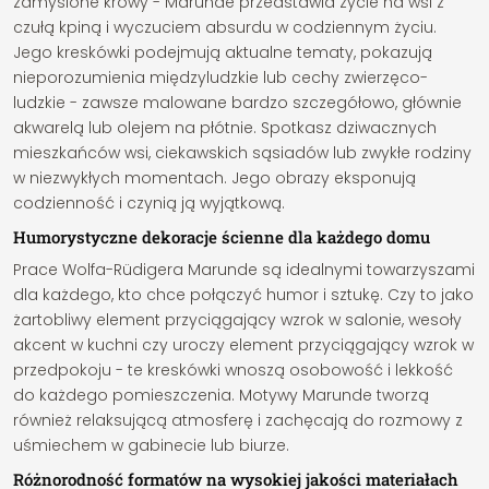
zamyślone krowy - Marunde przedstawia życie na wsi z
czułą kpiną i wyczuciem absurdu w codziennym życiu.
Jego kreskówki podejmują aktualne tematy, pokazują
nieporozumienia międzyludzkie lub cechy zwierzęco-
ludzkie - zawsze malowane bardzo szczegółowo, głównie
akwarelą lub olejem na płótnie. Spotkasz dziwacznych
mieszkańców wsi, ciekawskich sąsiadów lub zwykłe rodziny
w niezwykłych momentach. Jego obrazy eksponują
codzienność i czynią ją wyjątkową.
Humorystyczne dekoracje ścienne dla każdego domu
Prace Wolfa-Rüdigera Marunde są idealnymi towarzyszami
dla każdego, kto chce połączyć humor i sztukę. Czy to jako
żartobliwy element przyciągający wzrok w salonie, wesoły
akcent w kuchni czy uroczy element przyciągający wzrok w
przedpokoju - te kreskówki wnoszą osobowość i lekkość
do każdego pomieszczenia. Motywy Marunde tworzą
również relaksującą atmosferę i zachęcają do rozmowy z
uśmiechem w gabinecie lub biurze.
Różnorodność formatów na wysokiej jakości materiałach