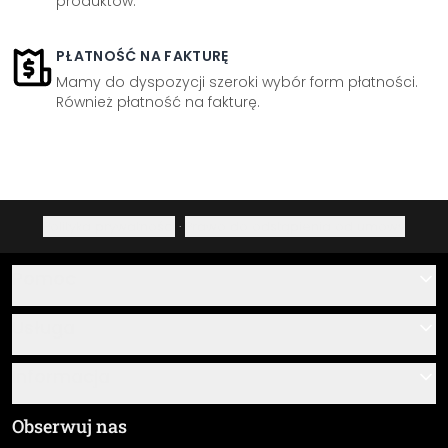
produktów.
PŁATNOŚĆ NA FAKTURĘ
Mamy do dyspozycji szeroki wybór form płatności.
Również płatność na fakturę.
Polityka prywatności
·
Prawo do odstąpienia od umowy
Pomoc
Kontakt
Usługa
O nas
Instrukcje klejenia i montażu
Informacja
Często zadawane pytania
Przegląd materiałów
Ogólne Warunki Handlowe (OWH)
Obserwuj nas
Śledzenie przesyłki