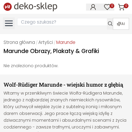
0
0
Produk
Produkty na
AI
Strona główna
Artyści
Marunde
/
/
Marunde Obrazy, Plakaty & Grafiki
Nie znaleziono produktów.
Wolf-Rüdiger Marunde - wiejski humor z głębią
Witamy w przenikliwym świecie Wolfa-Rüdigera Marunde,
jednego z najbardziej znanych niemieckich rysowników,
który uchwycił wiejskie życie z subtelną ironią i miłosnym
darem obserwacji. Jego prace łączą wiejską idyllę z
dziwacznymi momentami i absurdalnymi scenami z życia
codziennego - zawsze trafnymi, uroczymi i zabawnymi.